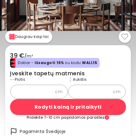
Daugiau kaip tai
39 €
/
m²
Dabar -
Išsaugoti 15%
su kodu
WALL15
Įveskite tapetų matmenis
Plotis
Aukštis
cm
cm
Rodyti kainą ir pritaikyti
Pridėkite 7-10 cm papildomos paraštės
Pagaminta Švedijoje