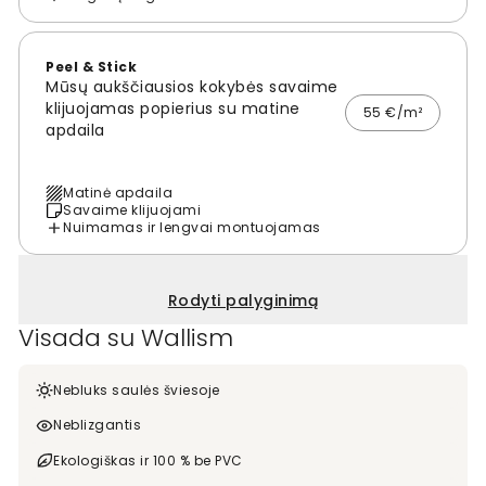
Peel & Stick
Mūsų aukščiausios kokybės savaime
klijuojamas popierius su matine
55 €/m²
apdaila
Matinė apdaila
Savaime klijuojami
Nuimamas ir lengvai montuojamas
Rodyti palyginimą
Visada su Wallism
Nebluks saulės šviesoje
Neblizgantis
Ekologiškas ir 100 % be PVC