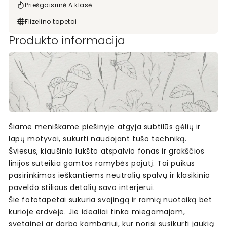
Priešgaisrinė A klasė
Flizelino tapetai
Produkto informacija
Šiame meniškame piešinyje atgyja subtilūs gėlių ir
lapų motyvai, sukurti naudojant tušo techniką.
Šviesus, kiaušinio lukšto atspalvio fonas ir grakščios
linijos suteikia gamtos ramybės pojūtį. Tai puikus
pasirinkimas ieškantiems neutralių spalvų ir klasikinio
paveldo stiliaus detalių savo interjerui.
Šie fototapetai sukuria svajingą ir ramią nuotaiką bet
kurioje erdvėje. Jie idealiai tinka miegamajam,
svetainei ar darbo kambariui, kur norisi susikurti jaukią