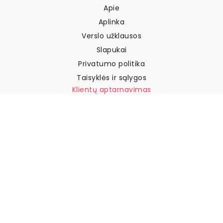
Apie
Aplinka
Verslo užklausos
Slapukai
Privatumo politika
Taisyklės ir sąlygos
Klientų aptarnavimas
Susisiekite su mumis
Grąžinimai ir kompensacijos
Pristatymas
Kaip išmatuoti sieną
Kaip pakabinti tapetus
Kaip įdiegti savaime
klijuojamus
DUK
Tapetų straipsniai