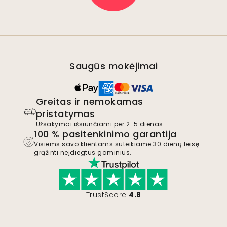
Saugūs mokėjimai
Greitas ir nemokamas
pristatymas
Užsakymai išsiunčiami per 2-5 dienas.
100 % pasitenkinimo garantija
Visiems savo klientams suteikiame 30 dienų teisę
grąžinti neįdiegtus gaminius.
TrustScore
4.8