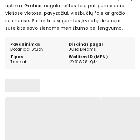
aplinką. Grafinis augalų raštas taip pat puikiai dera
viešose vietose, pavyzdžiui, viešbučių fojė ar grožio
salonuose. Pasirinkite šį gamtos įkvėptą dizainą ir
suteikite savo sienoms meniškumo bei lengvumo.
Pavadinimas
Dizainas pagal
Botanical Study
Julia Dreams
Tipas
Wallism ID (MPN)
Tapetai
j2Y91W28JQJz