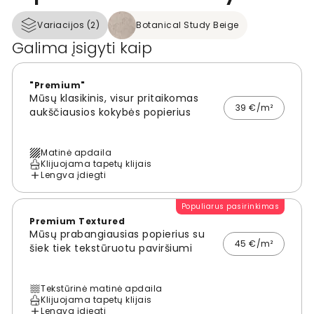
Variacijos (2)
Botanical Study Beige
Galima įsigyti kaip
"Premium"
Mūsų klasikinis, visur pritaikomas
39 €/m²
aukščiausios kokybės popierius
Matinė apdaila
Klijuojama tapetų klijais
Lengva įdiegti
Populiarus pasirinkimas
Premium Textured
Mūsų prabangiausias popierius su
45 €/m²
šiek tiek tekstūruotu paviršiumi
Tekstūrinė matinė apdaila
Klijuojama tapetų klijais
Lengva įdiegti