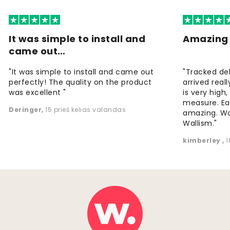
It was simple to install and
Amazing 
came out…
"It was simple to install and came out
"Tracked de
perfectly! The quality on the product
arrived reall
was excellent "
is very high
measure. Eas
Deringer
,
15 prieš kelias valandas
amazing. W
Wallism."
kimberley
,
1