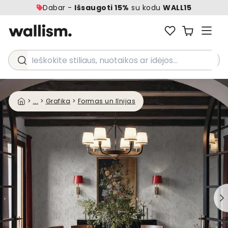
Dabar -
Išsaugoti 15%
su kodu
WALL15
Ieškokite stiliaus, nuotaikos ar idėjos...
>
...
>
Grafika
>
Formas un līnijas