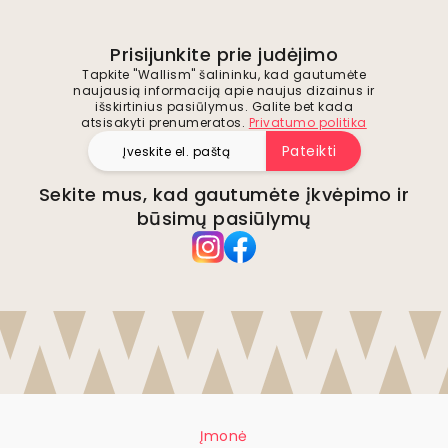
Prisijunkite prie judėjimo
Tapkite "Wallism" šalininku, kad gautumėte
naujausią informaciją apie naujus dizainus ir
išskirtinius pasiūlymus. Galite bet kada
atsisakyti prenumeratos.
Privatumo politika
Pateikti
Sekite mus, kad gautumėte įkvėpimo ir
būsimų pasiūlymų
Įmonė