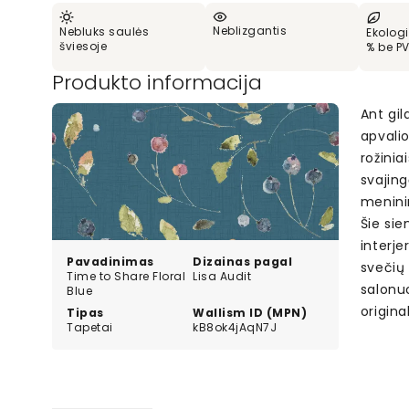
Neblizgantis
Nebluks saulės
Ekologi
šviesoje
% be P
Produkto informacija
Ant gil
apvalio
rožinia
svajin
menini
Šie sie
interj
Pavadinimas
Dizainas pagal
svečių 
Time to Share Floral
Lisa Audit
salonuo
Blue
origina
Tipas
Wallism ID (MPN)
Tapetai
kB8ok4jAqN7J