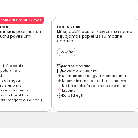
Populiarus pasirinkimas
ured
Peel & Stick
ausias popierius su
Mūsų aukščiausios kokybės savaime
ūruotu paviršiumi
klijuojamas popierius su matine
apdaila
55 €/m²
atinė apdaila
Matinė apdaila
petų klijais
Savaime klijuojami
ti
Nuimamas ir lengvai montuojamas
 su lengvai
Nuomininkams palanki alternatyva
is sienomis
Netinka tekstūruotoms sienoms ar
kesnis popierius
luboms
mo ir charakterio
Kaip įdiegti
s interjero dizainerių