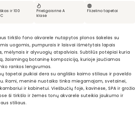
škas ir 100
Priešgaisrinė A
Flizelino tapetai
VC
klasė
aus tirkšlo fono akvarele nutapytos plonos šakelės su
mis uogomis, pumpurais ir laisvai išmėtytais lapais
is, mėlynais ir alyvuogių atspalviais. Subtilūs potėpiai kuria
gą, žaismingą botaninę kompoziciją, kurioje jaučiamas
nko rankos lengvumas.
nų tapetai puikiai dera su angliško kaimo stiliaus ir paveldo
eru. Rami, meninė nuotaika tinka miegamajam, svetainei,
kambariui ir kabinetui. Viešbučių fojė, kavinėse, SPA ir groži
se ši tirkšlo ir žemės tonų akvarelė suteikia jaukumo ir
laus stiliaus.