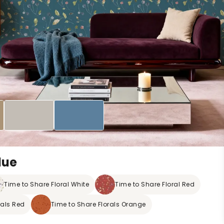
lue
Time to Share Floral White
Time to Share Floral Red
rals Red
Time to Share Florals Orange