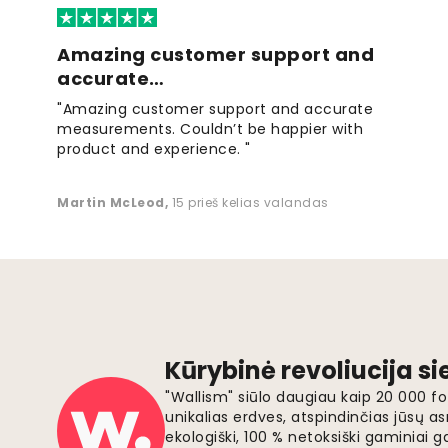
Amazing customer support and
accurate…
"Amazing customer support and accurate
measurements. Couldn’t be happier with
product and experience. "
Martin McLeod
,
15 prieš kelias valandas
Kūrybinė revoliucija s
"Wallism" siūlo daugiau kaip 20 000 
unikalias erdves, atspindinčias jūsų as
ekologiški, 100 % netoksiški gaminia