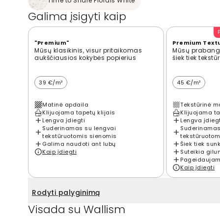
Time to Share Florals White
Galima įsigyti kaip
"Premium"
Premium Text
Mūsų klasikinis, visur pritaikomas
Mūsų prabangi
aukščiausios kokybės popierius
šiek tiek tekst
39 €/m²
45 €/m²
Matinė apdaila
Tekstūrinė m
Klijuojama tapetų klijais
Klijuojama ta
Lengva įdiegti
Lengva įdieg
Suderinamas su lengvai
Suderinamas
tekstūruotomis sienomis
tekstūruotom
Galima naudoti ant lubų
Šiek tiek sun
Kaip įdiegti
Suteikia gilu
Pageidaujama
Kaip įdiegti
Rodyti palyginimą
Visada su Wallism