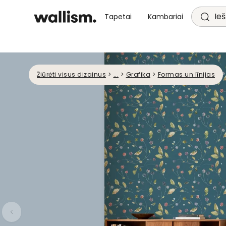
Ieš
Tapetai
Kambariai
Žiūrėti visus dizainus
>
...
>
Grafika
>
Formas un līnijas