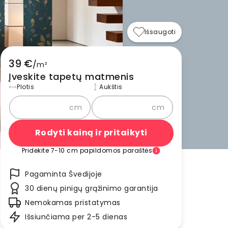
Išsaugoti
39 €
/
m²
Įveskite tapetų matmenis
Plotis
Aukštis
cm
cm
Rodyti kainą ir pritaikyti
Pridėkite 7-10 cm papildomos paraštės
Pagaminta Švedijoje
30 dienų pinigų grąžinimo garantija
Nemokamas pristatymas
Išsiunčiama per 2-5 dienas