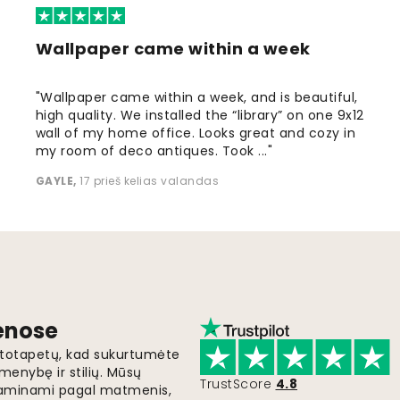
Wallpaper came within a week
"Wallpaper came within a week, and is beautiful,
high quality. We installed the “library” on one 9x12
wall of my home office. Looks great and cozy in
my room of deco antiques. Took ..."
GAYLE
,
17 prieš kelias valandas
ienose
fototapetų, kad sukurtumėte
menybę ir stilių. Mūsų
TrustScore
4.8
i gaminami pagal matmenis,