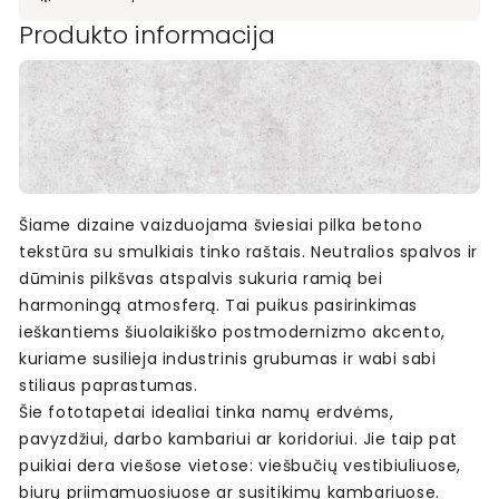
Produkto informacija
Šiame dizaine vaizduojama šviesiai pilka betono
tekstūra su smulkiais tinko raštais. Neutralios spalvos ir
dūminis pilkšvas atspalvis sukuria ramią bei
harmoningą atmosferą. Tai puikus pasirinkimas
ieškantiems šiuolaikiško postmodernizmo akcento,
kuriame susilieja industrinis grubumas ir wabi sabi
stiliaus paprastumas.
Šie fototapetai idealiai tinka namų erdvėms,
pavyzdžiui, darbo kambariui ar koridoriui. Jie taip pat
puikiai dera viešose vietose: viešbučių vestibiuliuose,
biurų priimamuosiuose ar susitikimų kambariuose.