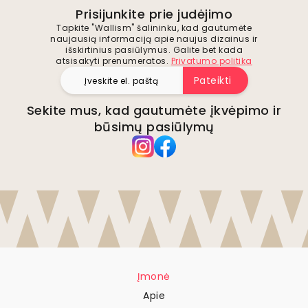
Prisijunkite prie judėjimo
Tapkite "Wallism" šalininku, kad gautumėte
naujausią informaciją apie naujus dizainus ir
išskirtinius pasiūlymus. Galite bet kada
atsisakyti prenumeratos.
Privatumo politika
Pateikti
Sekite mus, kad gautumėte įkvėpimo ir
būsimų pasiūlymų
Įmonė
Apie