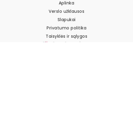
Aplinka
Verslo užklausos
Slapukai
Privatumo politika
Taisyklės ir sąlygos
Klientų aptarnavimas
Susisiekite su mumis
Grąžinimai ir kompensacijos
Pristatymas
Kaip išmatuoti sieną
Kaip pakabinti tapetus
Kaip įdiegti savaime
klijuojamus
DUK
Tapetų straipsniai