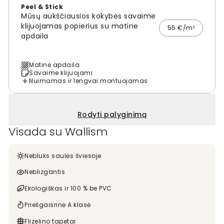
Peel & Stick
Mūsų aukščiausios kokybės savaime
klijuojamas popierius su matine
55 €/m²
apdaila
Matinė apdaila
Savaime klijuojami
Nuimamas ir lengvai montuojamas
Rodyti palyginimą
Visada su Wallism
Nebluks saulės šviesoje
Neblizgantis
Ekologiškas ir 100 % be PVC
Priešgaisrinė A klasė
Flizelino tapetai