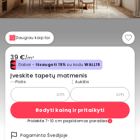
Daugiau kaip tai
39 €
/
m²
Dabar -
Išsaugoti 15%
su kodu
WALL15
Įveskite tapetų matmenis
Plotis
Aukštis
cm
cm
Rodyti kainą ir pritaikyti
Pridėkite 7-10 cm papildomos paraštės
Pagaminta Švedijoje