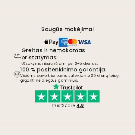
Saugūs mokėjimai
Greitas ir nemokamas
pristatymas
Užsakymai išsiunčiami per 2-5 dienas.
100 % pasitenkinimo garantija
Visiems savo klientams suteikiame 30 dienų teisę
grąžinti neįdiegtus gaminius.
TrustScore
4.8