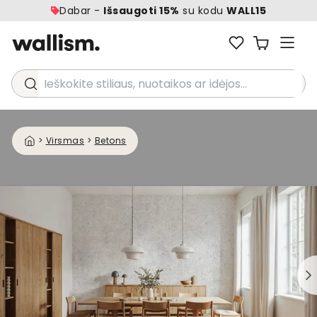
Dabar -
Išsaugoti 15%
su kodu
WALL15
Ieškokite stiliaus, nuotaikos ar idėjos...
>
Virsmas
>
Betons