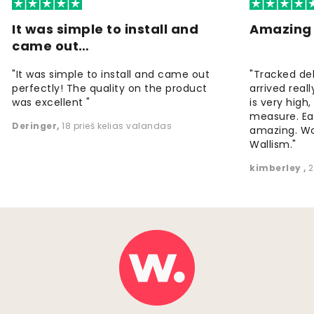
It was simple to install and
Amazing 
came out…
"It was simple to install and came out
"Tracked de
perfectly! The quality on the product
arrived reall
was excellent "
is very high
measure. Eas
Deringer
,
18 prieš kelias valandas
amazing. W
Wallism."
kimberley
,
2