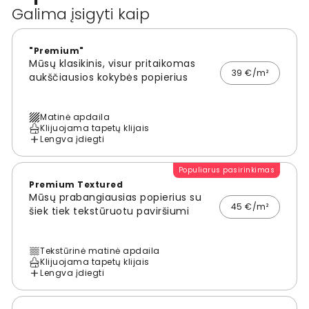
Galima įsigyti kaip
"Premium"
Mūsų klasikinis, visur pritaikomas
39 €/m²
aukščiausios kokybės popierius
Matinė apdaila
Klijuojama tapetų klijais
Lengva įdiegti
Populiarus pasirinkimas
Premium Textured
Mūsų prabangiausias popierius su
45 €/m²
šiek tiek tekstūruotu paviršiumi
Tekstūrinė matinė apdaila
Klijuojama tapetų klijais
Lengva įdiegti