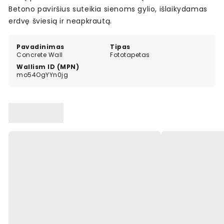
Betono paviršius suteikia sienoms gylio, išlaikydamas
erdvę šviesią ir neapkrautą.
Pavadinimas
Tipas
Concrete Wall
Fototapetas
Wallism ID (MPN)
mo54OgYYn0jg