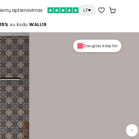
lientų aptarnavimas
LT
 15%
su kodu
WALL15
Daugiau kaip tai