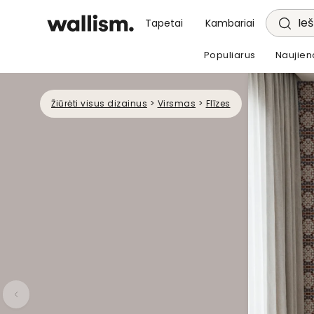
Ieš
Tapetai
Kambariai
Populiarus
Naujien
Žiūrėti visus dizainus
>
Virsmas
>
Flīzes