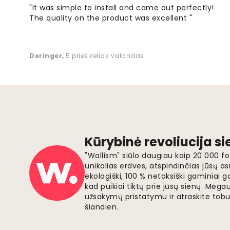
"It was simple to install and came out perfectly!
The quality on the product was excellent "
Deringer
,
5 prieš kelias valandas
Kūrybinė revoliucija s
"Wallism" siūlo daugiau kaip 20 000 
unikalias erdves, atspindinčias jūsų as
ekologiški, 100 % netoksiški gaminia
kad puikiai tiktų prie jūsų sienų. Mė
užsakymų pristatymu ir atraskite tobu
šiandien.