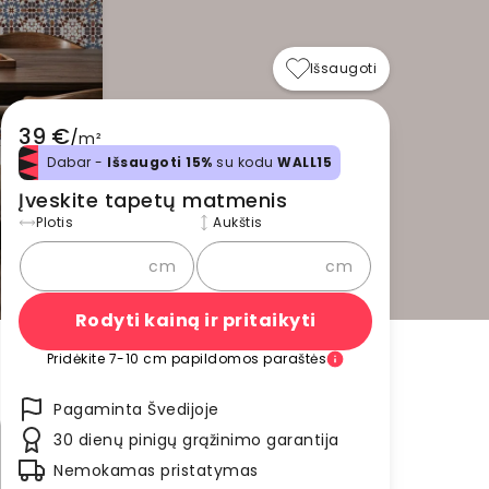
Išsaugoti
39 €
/
m²
Dabar -
Išsaugoti 15%
su kodu
WALL15
Įveskite tapetų matmenis
Plotis
Aukštis
cm
cm
Rodyti kainą ir pritaikyti
Pridėkite 7-10 cm papildomos paraštės
Pagaminta Švedijoje
30 dienų pinigų grąžinimo garantija
Nemokamas pristatymas