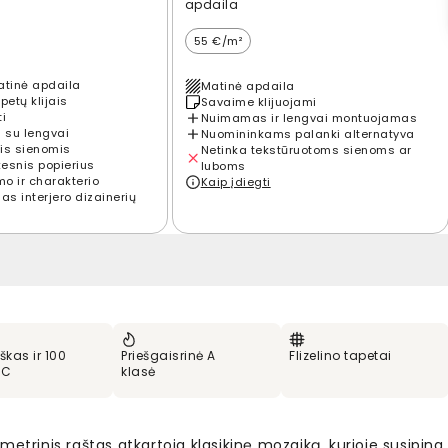
apdaila
55 €/m²
atinė apdaila
Matinė apdaila
petų klijais
Savaime klijuojami
ti
Nuimamas ir lengvai montuojamas
 su lengvai
Nuomininkams palanki alternatyva
is sienomis
Netinka tekstūruotoms sienoms ar
kesnis popierius
luboms
mo ir charakterio
Kaip įdiegti
s interjero dizainerių
škas ir 100
Priešgaisrinė A
Flizelino tapetai
VC
klasė
metrinis raštas atkartoja klasikinę mozaiką, kurioje susipina