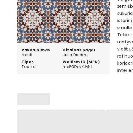
žemiško
sukuria
istorin
smulkių
Tokie t
motyvai
viešbu
Pavadinimas
Dizainas pagal
Mouli
Julia Dreams
rafinuo
Tipas
Wallism ID (MPN)
koridor
Tapetai
moPGDoyKJvNl
interje