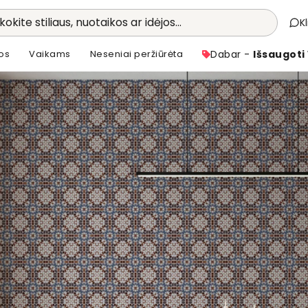
kokite stiliaus, nuotaikos ar idėjos...
K
os
Vaikams
Neseniai peržiūrėta
Dabar -
Išsaugoti