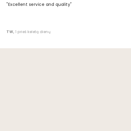
"Excellent service and quality"
TW
,
1 prieš keletą dienų