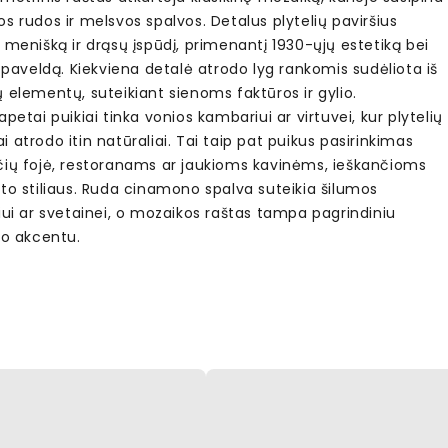
s rudos ir melsvos spalvos. Detalus plytelių paviršius
 menišką ir drąsų įspūdį, primenantį 1930-ųjų estetiką bei
į paveldą. Kiekviena detalė atrodo lyg rankomis sudėliota iš
 elementų, suteikiant sienoms faktūros ir gylio.
apetai puikiai tinka vonios kambariui ar virtuvei, kur plytelių
 atrodo itin natūraliai. Tai taip pat puikus pasirinkimas
čių fojė, restoranams ar jaukioms kavinėms, ieškančioms
to stiliaus. Ruda cinamono spalva suteikia šilumos
iui ar svetainei, o mozaikos raštas tampa pagrindiniu
ro akcentu.