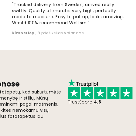
"Tracked delivery from Sweden, arrived really
swiftly. Quality of mural is very high, perfectly
made to measure. Easy to put up, looks amazing.
Would 100% recommend Wallism."
kimberley
,
8 prieš kelias valandas
ienose
fototapetų, kad sukurtumėte
menybę ir stilių. Mūsų
TrustScore
4.8
i gaminami pagal matmenis,
gaukitės nemokamu visų
lus fototapetus jau