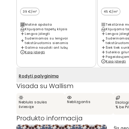
39 €/m²
45 €/m²
Matinė apdaila
Tekstūrinė m
Klijuojama tapetų klijais
Klijuojama ta
Lengva įdiegti
Lengva įdieg
Suderinamas su lengvai
Suderinamas
tekstūruotomis sienomis
tekstūruotom
Galima naudoti ant lubų
Šiek tiek sun
Kaip įdiegti
Suteikia gilu
Pageidaujama
Kaip įdiegti
Rodyti palyginimą
Visada su Wallism
Neblizgantis
Nebluks saulės
Ekologi
šviesoje
% be P
Produkto informacija
Šis geo