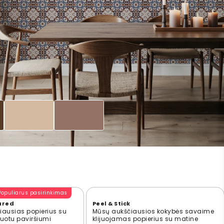
Populiarus pasirinkimas
ured
Peel & Stick
ausias popierius su
Mūsų aukščiausios kokybės savaime
ūruotu paviršiumi
klijuojamas popierius su matine