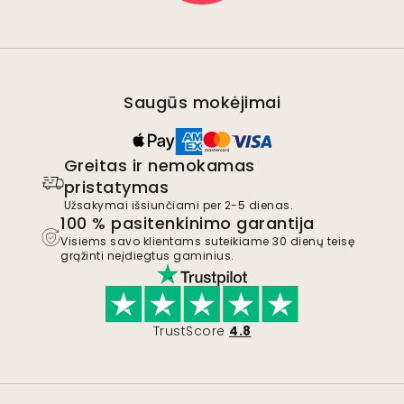
Saugūs mokėjimai
Greitas ir nemokamas
pristatymas
Užsakymai išsiunčiami per 2-5 dienas.
100 % pasitenkinimo garantija
Visiems savo klientams suteikiame 30 dienų teisę
grąžinti neįdiegtus gaminius.
TrustScore
4.8