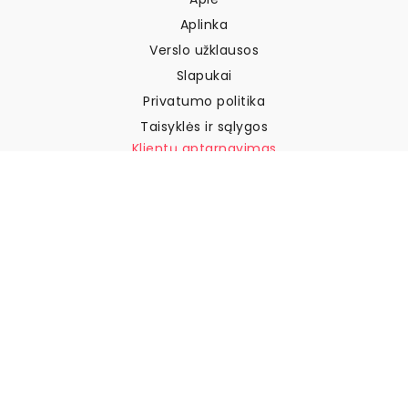
Aplinka
Verslo užklausos
Slapukai
Privatumo politika
Taisyklės ir sąlygos
Klientų aptarnavimas
Susisiekite su mumis
Grąžinimai ir kompensacijos
Pristatymas
Kaip išmatuoti sieną
Kaip pakabinti tapetus
Kaip įdiegti savaime
klijuojamus
DUK
Tapetų straipsniai