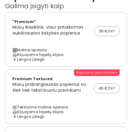
Galima įsigyti kaip
"Premium"
Mūsų klasikinis, visur pritaikomas
39 €/m²
aukščiausios kokybės popierius
Matinė apdaila
Klijuojama tapetų klijais
Lengva įdiegti
Populiarus pasirinkimas
Premium Textured
Mūsų prabangiausias popierius su
45 €/m²
šiek tiek tekstūruotu paviršiumi
Tekstūrinė matinė apdaila
Klijuojama tapetų klijais
Lengva įdiegti