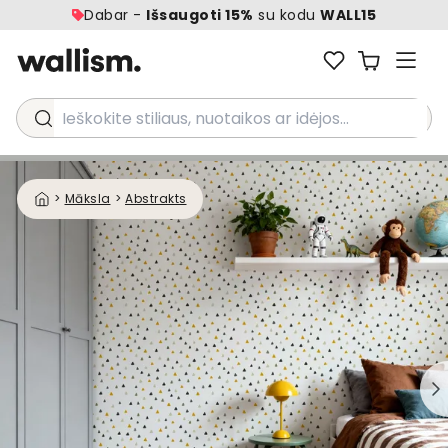
Dabar -
Išsaugoti 15%
su kodu
WALL15
Ieškokite stiliaus, nuotaikos ar idėjos...
>
Māksla
>
Abstrakts