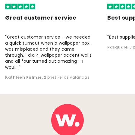
Great customer service
Best supp
"Great customer service - we needed
"Best supplie
a quick turnout when a wallpaper box
Pasquale
,
3 
was misplaced and they came
through. I did 4 wallpaper accent walls
and all four turned out amazing - I
woul..."
Kathleen Palmer
,
2 prieš kelias valandas