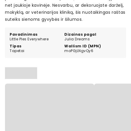
net jaukioje kavinėje. Nesvarbu, ar dekoruojate darželį,
mokyklą, ar veterinarijos kliniką, šis nuotaikingas raštas
suteiks sienoms gyvybės ir šilumos.
Pavadinimas
Dizainas pagal
Little Ples Everywhere
Julia Dreams
Tipas
Wallism ID (MPN)
Tapetai
moPGjLNgvQy6