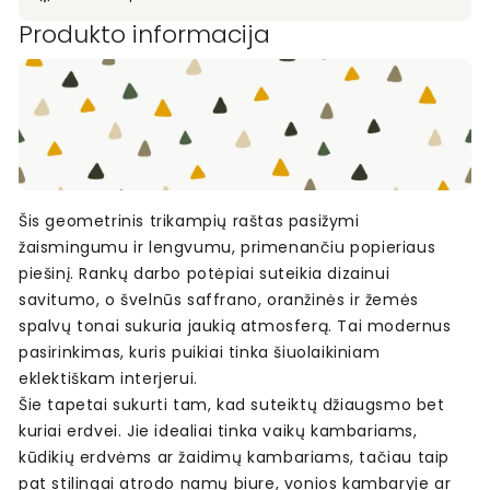
Produkto informacija
Šis geometrinis trikampių raštas pasižymi
žaismingumu ir lengvumu, primenančiu popieriaus
piešinį. Rankų darbo potėpiai suteikia dizainui
savitumo, o švelnūs saffrano, oranžinės ir žemės
spalvų tonai sukuria jaukią atmosferą. Tai modernus
pasirinkimas, kuris puikiai tinka šiuolaikiniam
eklektiškam interjerui.
Šie tapetai sukurti tam, kad suteiktų džiaugsmo bet
kuriai erdvei. Jie idealiai tinka vaikų kambariams,
kūdikių erdvėms ar žaidimų kambariams, tačiau taip
pat stilingai atrodo namų biure, vonios kambaryje ar