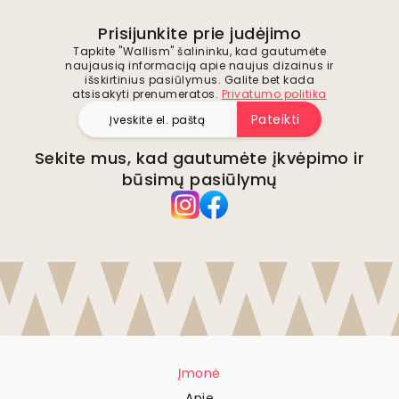
Prisijunkite prie judėjimo
Tapkite "Wallism" šalininku, kad gautumėte
naujausią informaciją apie naujus dizainus ir
išskirtinius pasiūlymus. Galite bet kada
atsisakyti prenumeratos.
Privatumo politika
Pateikti
Sekite mus, kad gautumėte įkvėpimo ir
būsimų pasiūlymų
Įmonė
Apie