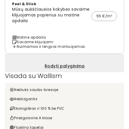
Peel & Stick
Mūsų aukščiausios kokybės savaime
klijuojamas popierius su matine
55 €/m²
apdaila
Matinė apdaila
Savaime klijuojami
Nuimamas ir lengvai montuojamas
Rodyti palyginimą
Visada su Wallism
Nebluks saulės šviesoje
Neblizgantis
Ekologiškas ir 100 % be PVC
Priešgaisrinė A klasė
Flizelino tapetai