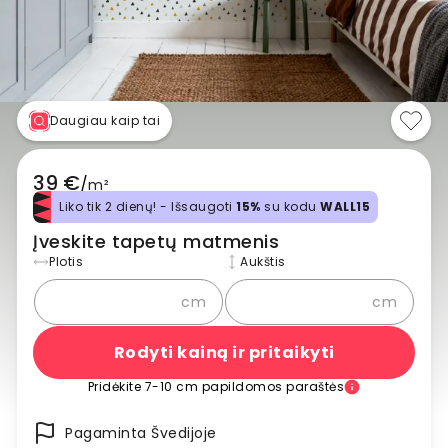
Daugiau kaip tai
39 €
/
m²
Liko tik 2 dienų! - Išsaugoti
15%
su kodu
WALL15
Įveskite tapetų matmenis
Plotis
Aukštis
cm
cm
Rodyti kainą ir pritaikyti
Pridėkite 7-10 cm papildomos paraštės
Pagaminta Švedijoje