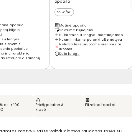
apdaila
55 €/m²
atinė apdaila
Matinė apdaila
petų klijais
Savaime klijuojami
ti
Nuimamas ir lengvai montuojamas
 su lengvai
Nuomininkams palanki alternatyva
is sienomis
Netinka tekstūruotoms sienoms ar
kesnis popierius
luboms
mo ir charakterio
Kaip įdiegti
s interjero dizainerių
škas ir 100
Priešgaisrinė A
Flizelino tapetai
VC
klasė
gamtos motyvų rašte vaizduojamos raudonos rožės su