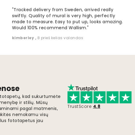
"Tracked delivery from Sweden, arrived really
swiftly. Quality of mural is very high, perfectly
made to measure. Easy to put up, looks amazing.
Would 100% recommend Wallism."
kimberley
,
8 prieš kelias valandas
ienose
fototapetų, kad sukurtumėte
menybę ir stilių. Mūsų
TrustScore
4.8
i gaminami pagal matmenis,
gaukitės nemokamu visų
lus fototapetus jau