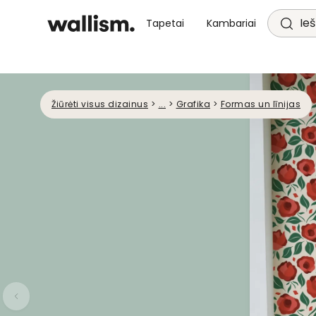
Ieš
Tapetai
Kambariai
Žiūrėti visus dizainus
>
...
>
Grafika
>
Formas un līnijas