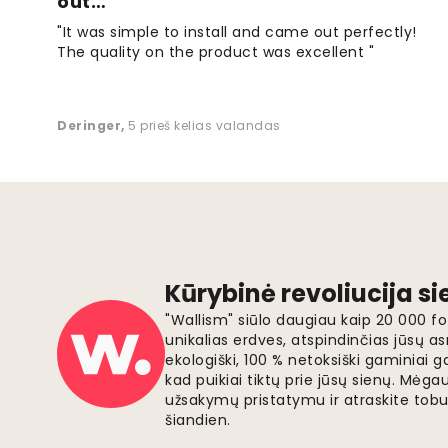
out…
"It was simple to install and came out perfectly!
The quality on the product was excellent "
Deringer
,
5 prieš kelias valandas
Kūrybinė revoliucija s
"Wallism" siūlo daugiau kaip 20 000 
unikalias erdves, atspindinčias jūsų as
ekologiški, 100 % netoksiški gaminia
kad puikiai tiktų prie jūsų sienų. Mė
užsakymų pristatymu ir atraskite tobu
šiandien.