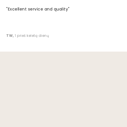
"Excellent service and quality"
TW
,
1 prieš keletą dienų