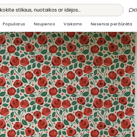
kokite stiliaus, nuotaikos ar idėjos...
K
Populiarus
Naujienos
Vaikams
Neseniai peržiūrėta