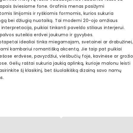
 lapais šviesiame fone. Grafinis menas pasižymi
omis linijomis ir ryškiomis formomis, kurios sukuria
ngą bei džiugią nuotaiką. Tai moderni 20-ojo amžiaus
 interpretacija, puikiai tinkanti paveldo stiliaus interjerui.
spalvos suteikia erdvei jaukumo ir gyvybės.
otapetai idealiai tinka miegamajam, svetainei ar drabužinei
dami kambariui romantišką akcentą. Jie taip pat puikiai
ešose erdvėse, pavyzdžiui, viešbučių fojė, kavinėse ar groži
se. Gėlių raštai sukuria jaukią aplinką, kurioje malonu leisti
Pasirinkite šį klasikinį, bet šiuolaikišką dizainą savo namų
s.