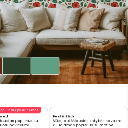
Populiarus pasirinkimas
ured
Peel & Stick
ausias popierius su
Mūsų aukščiausios kokybės savaime
ūruotu paviršiumi
klijuojamas popierius su matine