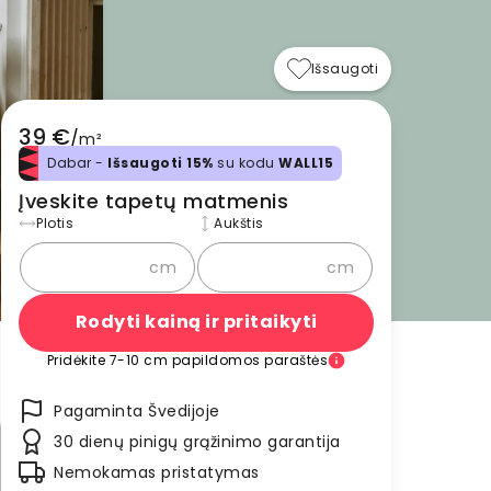
Išsaugoti
39 €
/
m²
Dabar -
Išsaugoti 15%
su kodu
WALL15
Įveskite tapetų matmenis
Plotis
Aukštis
cm
cm
Rodyti kainą ir pritaikyti
Pridėkite 7-10 cm papildomos paraštės
Pagaminta Švedijoje
30 dienų pinigų grąžinimo garantija
Nemokamas pristatymas