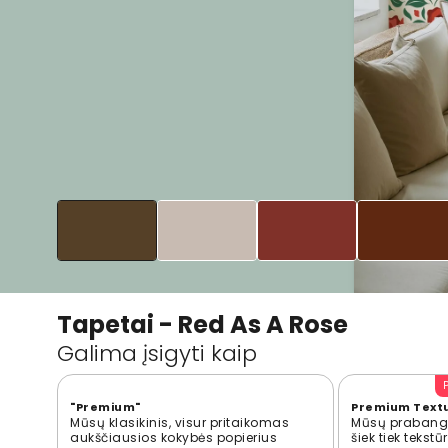
Tapetai - Red As A Rose
Galima įsigyti kaip
"Premium"
Premium Text
Mūsų klasikinis, visur pritaikomas
Mūsų prabangi
aukščiausios kokybės popierius
šiek tiek tekst