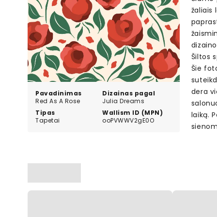
žaliais
paprast
žaismi
dizaino
Šiltos 
Šie fot
suteik
dera vi
Pavadinimas
Dizainas pagal
Red As A Rose
Julia Dreams
salonuo
Tipas
Wallism ID (MPN)
laiką. 
Tapetai
ooPVWWV2gE0O
sienom