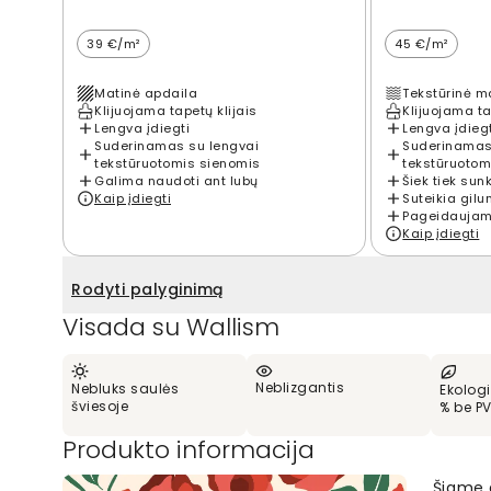
39 €/m²
45 €/m²
Matinė apdaila
Tekstūrinė m
Klijuojama tapetų klijais
Klijuojama ta
Lengva įdiegti
Lengva įdieg
Suderinamas su lengvai
Suderinamas
tekstūruotomis sienomis
tekstūruotom
Galima naudoti ant lubų
Šiek tiek sun
Kaip įdiegti
Suteikia gilu
Pageidaujama
Kaip įdiegti
Rodyti palyginimą
Visada su Wallism
Neblizgantis
Nebluks saulės
Ekologi
šviesoje
% be P
Produkto informacija
Šiame 