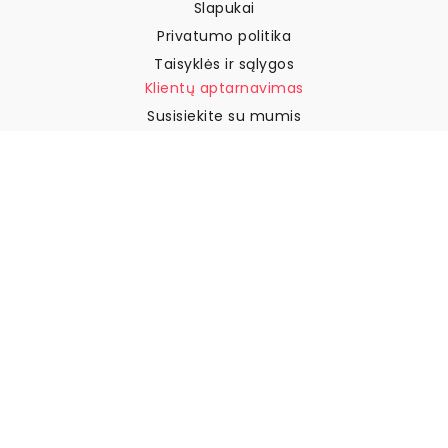
Slapukai
Privatumo politika
Taisyklės ir sąlygos
Klientų aptarnavimas
Susisiekite su mumis
Grąžinimai ir kompensacijos
Pristatymas
Kaip išmatuoti sieną
Kaip pakabinti tapetus
Kaip įdiegti savaime
klijuojamus
DUK
Tapetų straipsniai
Pasirinkite savo vietą
Slapukų nustatymų tvarkymas