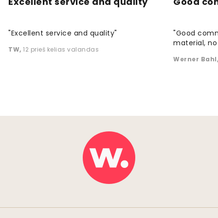
Excellent service and quality
Good co
"Excellent service and quality"
"Good commu
material, no 
TW
,
12 prieš kelias valandas
Werner Bahl