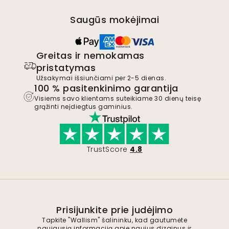
Saugūs mokėjimai
Greitas ir nemokamas
pristatymas
Užsakymai išsiunčiami per 2-5 dienas.
100 % pasitenkinimo garantija
Visiems savo klientams suteikiame 30 dienų teisę
grąžinti neįdiegtus gaminius.
TrustScore
4.8
Prisijunkite prie judėjimo
Tapkite "Wallism" šalininku, kad gautumėte
naujausią informaciją apie naujus dizainus ir