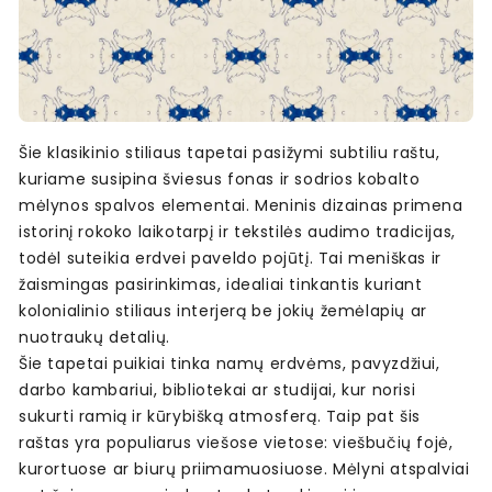
Šie klasikinio stiliaus tapetai pasižymi subtiliu raštu,
kuriame susipina šviesus fonas ir sodrios kobalto
mėlynos spalvos elementai. Meninis dizainas primena
istorinį rokoko laikotarpį ir tekstilės audimo tradicijas,
todėl suteikia erdvei paveldo pojūtį. Tai meniškas ir
žaismingas pasirinkimas, idealiai tinkantis kuriant
kolonialinio stiliaus interjerą be jokių žemėlapių ar
nuotraukų detalių.
Šie tapetai puikiai tinka namų erdvėms, pavyzdžiui,
darbo kambariui, bibliotekai ar studijai, kur norisi
sukurti ramią ir kūrybišką atmosferą. Taip pat šis
raštas yra populiarus viešose vietose: viešbučių fojė,
kurortuose ar biurų priimamuosiuose. Mėlyni atspalviai