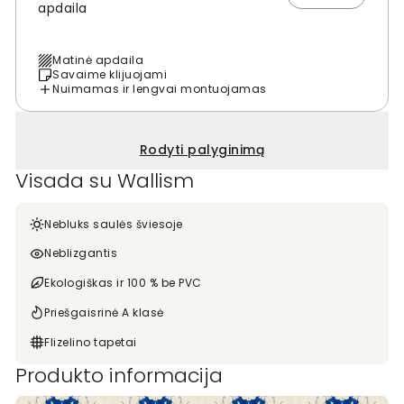
apdaila
Matinė apdaila
Savaime klijuojami
Nuimamas ir lengvai montuojamas
Rodyti palyginimą
Visada su Wallism
Nebluks saulės šviesoje
Neblizgantis
Ekologiškas ir 100 % be PVC
Priešgaisrinė A klasė
Flizelino tapetai
Produkto informacija