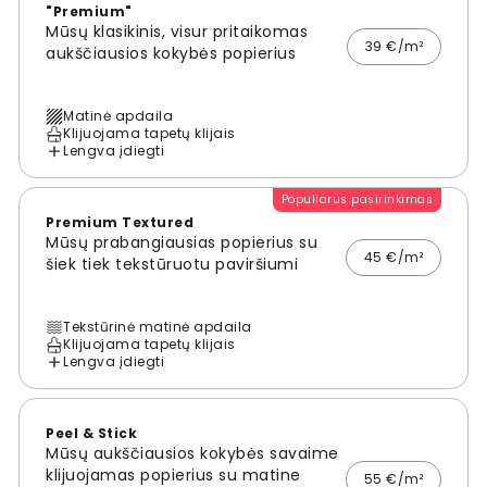
"Premium"
Mūsų klasikinis, visur pritaikomas
39 €/m²
aukščiausios kokybės popierius
Matinė apdaila
Klijuojama tapetų klijais
Lengva įdiegti
Populiarus pasirinkimas
Premium Textured
Mūsų prabangiausias popierius su
45 €/m²
šiek tiek tekstūruotu paviršiumi
Tekstūrinė matinė apdaila
Klijuojama tapetų klijais
Lengva įdiegti
Peel & Stick
Mūsų aukščiausios kokybės savaime
klijuojamas popierius su matine
55 €/m²