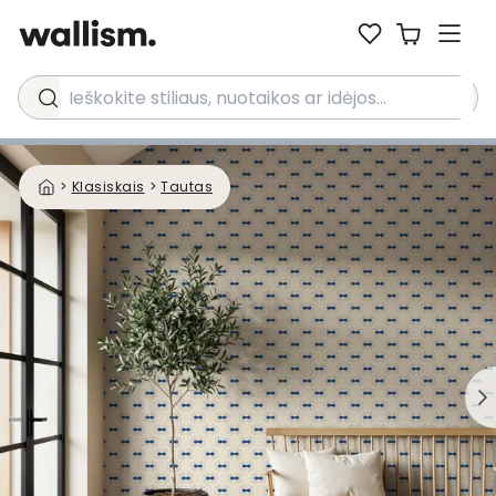
Ieškokite stiliaus, nuotaikos ar idėjos...
>
Klasiskais
>
Tautas