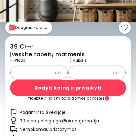
Daugiau kaip tai
39 €
/
m²
Įveskite tapetų matmenis
Plotis
Aukštis
cm
cm
Rodyti kainą ir pritaikyti
Pridėkite 7-10 cm papildomos paraštės
Pagaminta Švedijoje
30 dienų pinigų grąžinimo garantija
Nemokamas pristatymas