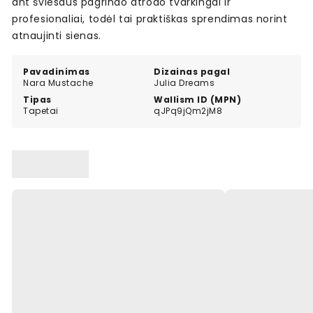
ant šviesaus pagrindo atrodo tvarkingai ir
profesionaliai, todėl tai praktiškas sprendimas norint
atnaujinti sienas.
Pavadinimas
Dizainas pagal
Nara Mustache
Julia Dreams
Tipas
Wallism ID (MPN)
Tapetai
qJPq9jQm2jM8