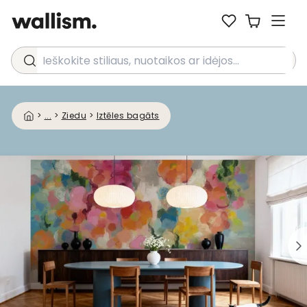
Ieškokite stiliaus, nuotaikos ar idėjos...
>
...
>
Ziedu
>
Iztēles bagāts