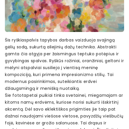
Šis ryškiaspalvis tapybos darbas vaizduoja svajingą
gėlių sodą, sukurtą aliejinių dažų technika. Abstrakti
gamta čia atgyja per žaismingus teptuko potėpius ir
gyvybingas spalvas. Ryškūs rožiniai, oranžiniai, geltoni ir
mėlyni atspalviai susilieja į vientisą meninę
kompoziciją, kuri primena impresionizmo stilių. Tai
modernus pasirinkimas, suteikiantis erdvei
džiaugsmingą ir menišką nuotaiką.
Šie fototapetai puikiai tinka svetainei, miegamajam ar
kitoms namų erdvėms, kuriose norisi sukurti išskirtinį
akcentą. Dėl savo eklektiškos prigimties jie taip pat
dažnai naudojami viešose vietose, pavyzdžių viešbučių
fojė, kavinėse ar grožio salonuose. Tai drąsus ir