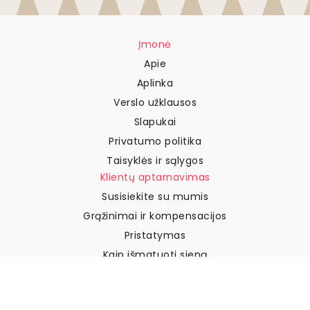
Įmonė
Apie
Aplinka
Verslo užklausos
Slapukai
Privatumo politika
Taisyklės ir sąlygos
Klientų aptarnavimas
Susisiekite su mumis
Grąžinimai ir kompensacijos
Pristatymas
Kaip išmatuoti sieną
Kaip pakabinti tapetus
Kaip įdiegti savaime
klijuojamus