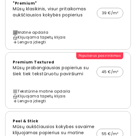
"Premium"
Mūsų klasikinis, visur pritaikomas
39 €/m²
aukščiausios kokybės popierius
Matinė apdaila
Klijuojama tapetų klijais
Lengva įdiegti
Populiarus pasirinkimas
Premium Textured
Mūsų prabangiausias popierius su
45 €/m²
šiek tiek tekstūruotu paviršiumi
Tekstūrinė matinė apdaila
Klijuojama tapetų klijais
Lengva įdiegti
Peel & Stick
Mūsų aukščiausios kokybės savaime
klijuojamas popierius su matine
55 €/m²