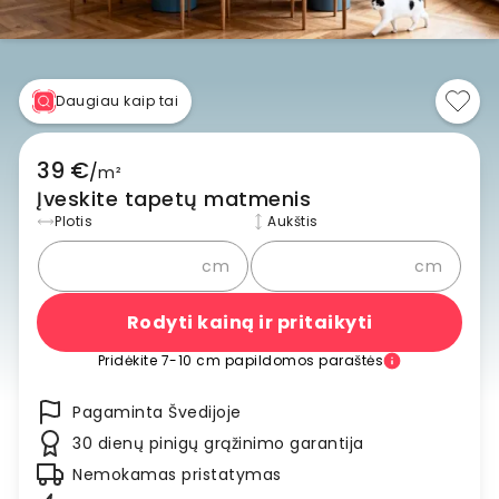
Daugiau kaip tai
39 €
/
m²
Įveskite tapetų matmenis
Plotis
Aukštis
cm
cm
Rodyti kainą ir pritaikyti
Pridėkite 7-10 cm papildomos paraštės
Pagaminta Švedijoje
30 dienų pinigų grąžinimo garantija
Nemokamas pristatymas