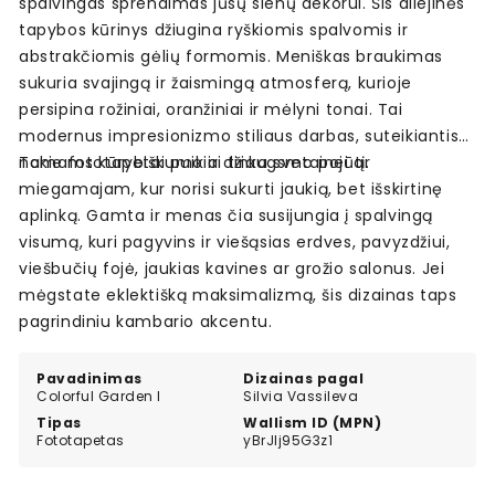
spalvingas sprendimas jūsų sienų dekorui. Šis aliejinės
tapybos kūrinys džiugina ryškiomis spalvomis ir
abstrakčiomis gėlių formomis. Meniškas braukimas
sukuria svajingą ir žaismingą atmosferą, kurioje
persipina rožiniai, oranžiniai ir mėlyni tonai. Tai
modernus impresionizmo stiliaus darbas, suteikiantis
namams kūrybiškumo ir džiaugsmo pojūtį.
Tokie fototapetai puikiai tinka svetainei ar
miegamajam, kur norisi sukurti jaukią, bet išskirtinę
aplinką. Gamta ir menas čia susijungia į spalvingą
visumą, kuri pagyvins ir viešąsias erdves, pavyzdžiui,
viešbučių fojė, jaukias kavines ar grožio salonus. Jei
mėgstate eklektišką maksimalizmą, šis dizainas taps
pagrindiniu kambario akcentu.
Pavadinimas
Dizainas pagal
Colorful Garden I
Silvia Vassileva
Tipas
Wallism ID (MPN)
Fototapetas
yBrJlj95G3z1