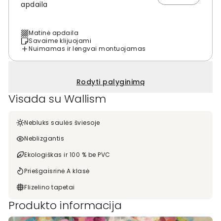
apdaila
Matinė apdaila
Savaime klijuojami
Nuimamas ir lengvai montuojamas
Rodyti palyginimą
Visada su Wallism
Nebluks saulės šviesoje
Neblizgantis
Ekologiškas ir 100 % be PVC
Priešgaisrinė A klasė
Flizelino tapetai
Produkto informacija