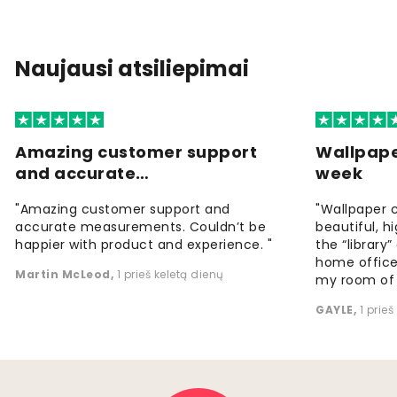
Naujausi atsiliepimai
Amazing customer support
Wallpape
and accurate…
week
"Amazing customer support and
"Wallpaper 
accurate measurements. Couldn’t be
beautiful, h
happier with product and experience. "
the “library
home office
Martin McLeod
,
1 prieš keletą dienų
my room of d
GAYLE
,
1 prie