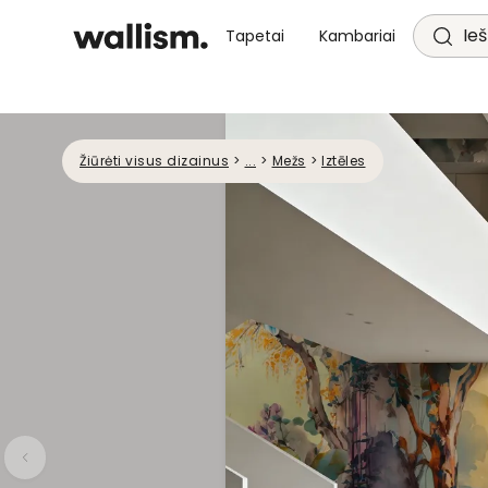
Ieš
Tapetai
Kambariai
Žiūrėti visus dizainus
>
...
>
Mežs
>
Iztēles