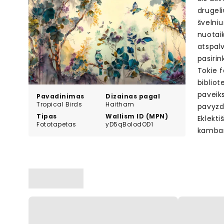
drugeli
švelniu
nuotaik
atspalv
pasirin
Tokie 
bibliot
paveik
Pavadinimas
Dizainas pagal
Tropical Birds
Haitham
pavyzdž
Tipas
Wallism ID (MPN)
Eklekti
Fototapetas
yD5qBolodOD1
kambari