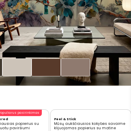
Populiarus pasirinkimas
ured
Peel & Stick
ausias popierius su
Mūsų aukščiausios kokybės savaime
ūruotu paviršiumi
klijuojamas popierius su matine