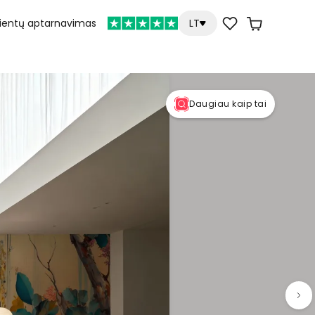
lientų aptarnavimas
LT
Daugiau kaip tai