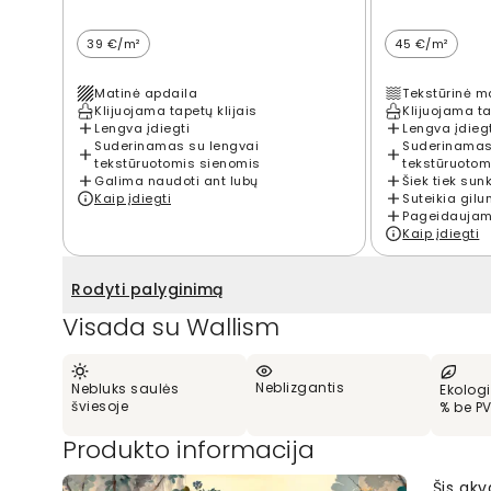
39 €/m²
45 €/m²
Matinė apdaila
Tekstūrinė m
Klijuojama tapetų klijais
Klijuojama ta
Lengva įdiegti
Lengva įdieg
Suderinamas su lengvai
Suderinamas
tekstūruotomis sienomis
tekstūruotom
Galima naudoti ant lubų
Šiek tiek sun
Kaip įdiegti
Suteikia gilu
Pageidaujama
Kaip įdiegti
Rodyti palyginimą
Visada su Wallism
Neblizgantis
Nebluks saulės
Ekologi
šviesoje
% be P
Produkto informacija
Šis akv