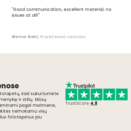
"Good communication, excellent material, no
issues at all!"
Werner Bahl
,
16 prieš kelias valandas
ienose
fototapetų, kad sukurtumėte
menybę ir stilių. Mūsų
TrustScore
4.8
i gaminami pagal matmenis,
gaukitės nemokamu visų
lus fototapetus jau