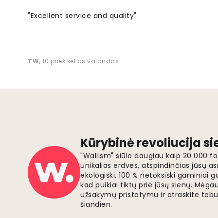
"Excellent service and quality"
TW
,
10 prieš kelias valandas
Kūrybinė revoliucija s
"Wallism" siūlo daugiau kaip 20 000 
unikalias erdves, atspindinčias jūsų as
ekologiški, 100 % netoksiški gaminia
kad puikiai tiktų prie jūsų sienų. Mė
užsakymų pristatymu ir atraskite tobu
šiandien.