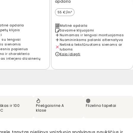
apdaila
55 €/m²
atinė apdaila
Matinė apdaila
petų klijais
Savaime klijuojami
ti
Nuimamas ir lengvai montuojamas
 su lengvai
Nuomininkams palanki alternatyva
is sienomis
Netinka tekstūruotoms sienoms ar
kesnis popierius
luboms
mo ir charakterio
Kaip įdiegti
s interjero dizainerių
škas ir 100
Priešgaisrinė A
Flizelino tapetai
VC
klasė
arele tapytas piešinys vaizduoja spalvingus paukščius ir