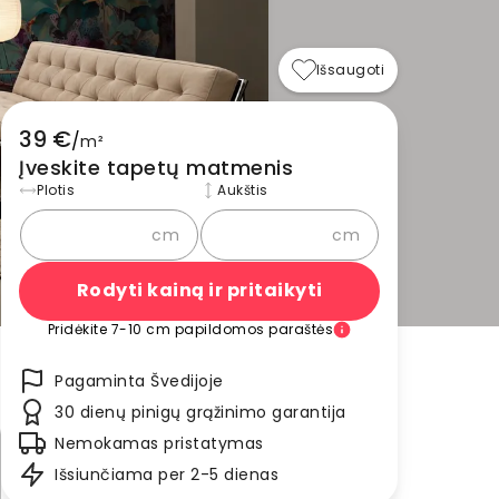
Išsaugoti
39 €
/
m²
Įveskite tapetų matmenis
Plotis
Aukštis
cm
cm
Rodyti kainą ir pritaikyti
Pridėkite 7-10 cm papildomos paraštės
Pagaminta Švedijoje
30 dienų pinigų grąžinimo garantija
Nemokamas pristatymas
Išsiunčiama per 2-5 dienas