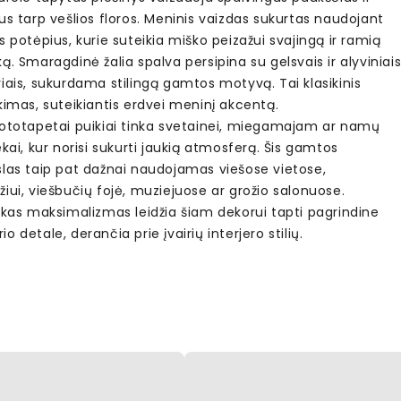
us tarp vešlios floros. Meninis vaizdas sukurtas naudojant
s potėpius, kurie suteikia miško peizažui svajingą ir ramią
ą. Smaragdinė žalia spalva persipina su gelsvais ir alyviniai
iais, sukurdama stilingą gamtos motyvą. Tai klasikinis
kimas, suteikiantis erdvei meninį akcentą.
fototapetai puikiai tinka svetainei, miegamajam ar namų
ekai, kur norisi sukurti jaukią atmosferą. Šis gamtos
slas taip pat dažnai naudojamas viešose vietose,
iui, viešbučių fojė, muziejuose ar grožio salonuose.
škas maksimalizmas leidžia šiam dekorui tapti pagrindine
o detale, derančia prie įvairių interjero stilių.