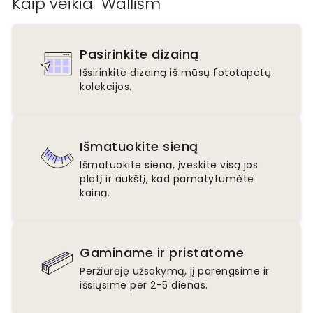
Kaip veikia "Wallism
Pasirinkite dizainą
Išsirinkite dizainą iš mūsų fototapetų
kolekcijos.
Išmatuokite sieną
Išmatuokite sieną, įveskite visą jos
plotį ir aukštį, kad pamatytumėte
kainą.
Gaminame ir pristatome
Peržiūrėję užsakymą, jį parengsime ir
išsiųsime per 2-5 dienas.