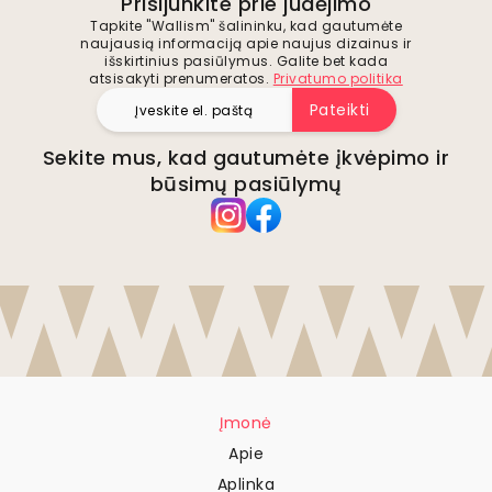
Prisijunkite prie judėjimo
Tapkite "Wallism" šalininku, kad gautumėte
naujausią informaciją apie naujus dizainus ir
išskirtinius pasiūlymus. Galite bet kada
atsisakyti prenumeratos.
Privatumo politika
Pateikti
Sekite mus, kad gautumėte įkvėpimo ir
būsimų pasiūlymų
Įmonė
Apie
Aplinka