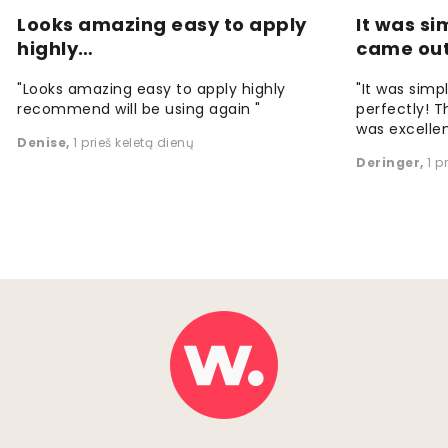
Looks amazing easy to apply
It was si
highly…
came ou
"Looks amazing easy to apply highly
"It was simp
recommend will be using again "
perfectly! T
was excellen
Denise
,
1 prieš keletą dienų
Deringer
,
1 p