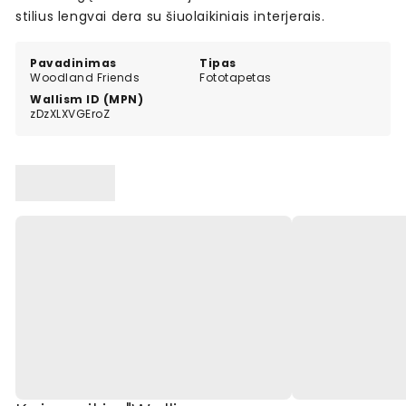
stilius lengvai dera su šiuolaikiniais interjerais.
Pavadinimas
Tipas
Woodland Friends
Fototapetas
Wallism ID (MPN)
zDzXLXVGEroZ