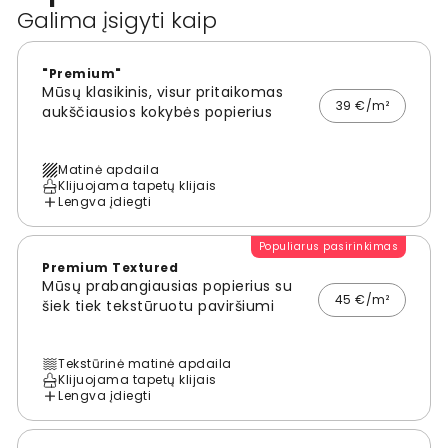
Galima įsigyti kaip
"Premium"
Mūsų klasikinis, visur pritaikomas
39 €/m²
aukščiausios kokybės popierius
Matinė apdaila
Klijuojama tapetų klijais
Lengva įdiegti
Populiarus pasirinkimas
Premium Textured
Mūsų prabangiausias popierius su
45 €/m²
šiek tiek tekstūruotu paviršiumi
Tekstūrinė matinė apdaila
Klijuojama tapetų klijais
Lengva įdiegti