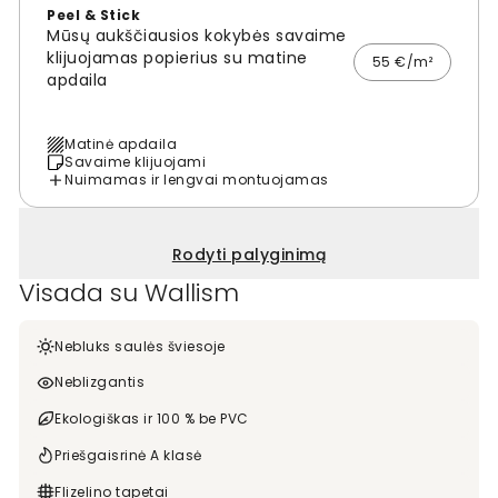
Peel & Stick
Mūsų aukščiausios kokybės savaime
klijuojamas popierius su matine
55 €/m²
apdaila
Matinė apdaila
Savaime klijuojami
Nuimamas ir lengvai montuojamas
Rodyti palyginimą
Visada su Wallism
Nebluks saulės šviesoje
Neblizgantis
Ekologiškas ir 100 % be PVC
Priešgaisrinė A klasė
Flizelino tapetai