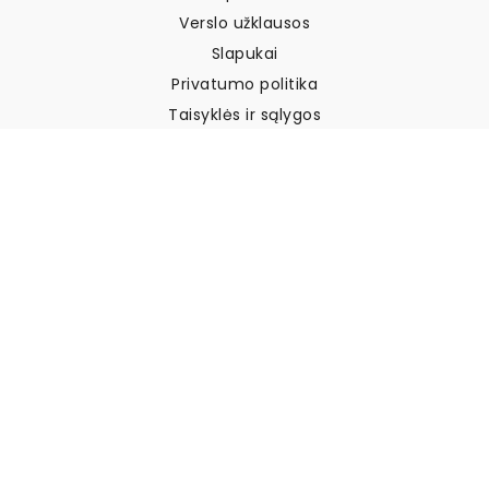
Verslo užklausos
Slapukai
Privatumo politika
Taisyklės ir sąlygos
Klientų aptarnavimas
Susisiekite su mumis
Grąžinimai ir kompensacijos
Pristatymas
Kaip išmatuoti sieną
Kaip pakabinti tapetus
Kaip įdiegti savaime
klijuojamus
DUK
Tapetų straipsniai
Pasirinkite savo vietą