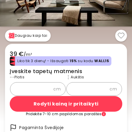
Daugiau kaip tai
39 €
/
m²
Liko tik 3 dienų! - Išsaugoti
15%
su kodu
WALL15
Įveskite tapetų matmenis
Plotis
Aukštis
cm
cm
Rodyti kainą ir pritaikyti
Pridėkite 7-10 cm papildomos paraštės
Pagaminta Švedijoje