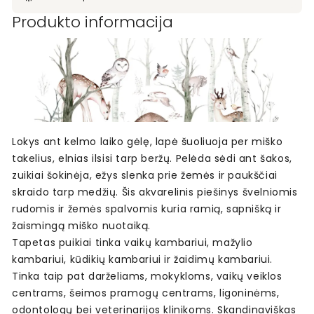
Produkto informacija
Lokys ant kelmo laiko gėlę, lapė šuoliuoja per miško
takelius, elnias ilsisi tarp beržų. Pelėda sėdi ant šakos,
zuikiai šokinėja, ežys slenka prie žemės ir paukščiai
skraido tarp medžių. Šis akvarelinis piešinys švelniomis
rudomis ir žemės spalvomis kuria ramią, sapnišką ir
žaismingą miško nuotaiką.
Tapetas puikiai tinka vaikų kambariui, mažylio
kambariui, kūdikių kambariui ir žaidimų kambariui.
Tinka taip pat darželiams, mokykloms, vaikų veiklos
centrams, šeimos pramogų centrams, ligoninėms,
odontologų bei veterinarijos klinikoms. Skandinaviškas