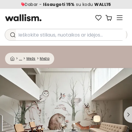
Dabar -
Išsaugoti 15%
su kodu
WALL15
Ieškokite stiliaus, nuotaikos ar idėjos...
>
...
>
Mežs
>
Meža