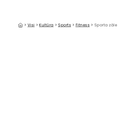
>
Visi
>
Kultūra
>
Sports
>
Fitness
>
Sporta zāle