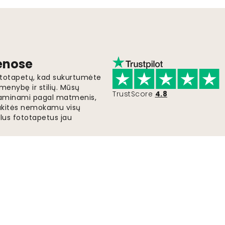
ienose
fototapetų, kad sukurtumėte
menybę ir stilių. Mūsų
TrustScore
4.8
i gaminami pagal matmenis,
gaukitės nemokamu visų
lus fototapetus jau
Greitas ir nemokamas pristatymas
Užsakymai išsiunčiami per 2-5 dienas.