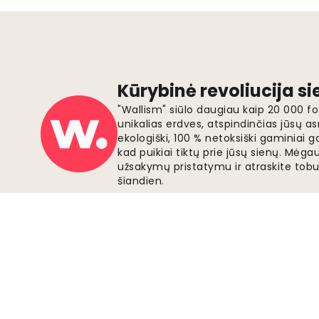
Kūrybinė revoliucija s
"Wallism" siūlo daugiau kaip 20 000 
unikalias erdves, atspindinčias jūsų as
ekologiški, 100 % netoksiški gaminia
kad puikiai tiktų prie jūsų sienų. Mė
užsakymų pristatymu ir atraskite tobu
šiandien.
Saugūs mokėjimai