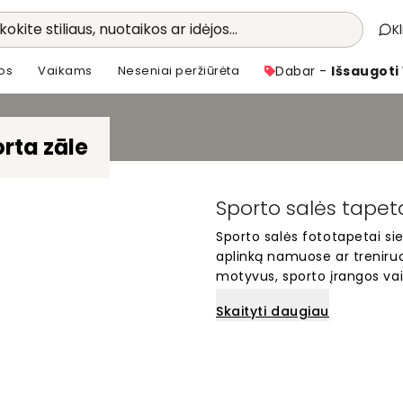
kokite stiliaus, nuotaikos ar idėjos...
K
os
Vaikams
Neseniai peržiūrėta
Dabar -
Išsaugoti
rta zāle
Sporto salės tapeta
Sporto salės fototapetai s
aplinką namuose ar treniruo
motyvus, sporto įrangos vaiz
fototapetai puikiai tinka 
Skaityti daugiau
kuriai erdvei, kurioje norit
internetu, o kiekvienas fo
Sukurkite įkvepiančią trenir