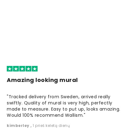
Amazing looking mural
"Tracked delivery from Sweden, arrived really
swiftly. Quality of mural is very high, perfectly
made to measure. Easy to put up, looks amazing.
Would 100% recommend Wallism."
kimberley
,
1 prieš keletą dienų