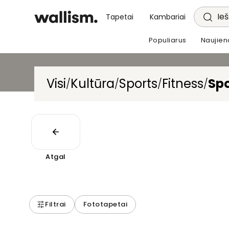
Ieš
Tapetai
Kambariai
Populiarus
Naujien
Visi
Kultūra
Sports
Fitness
Spo
/
/
/
/
Atgal
Filtrai
Fototapetai