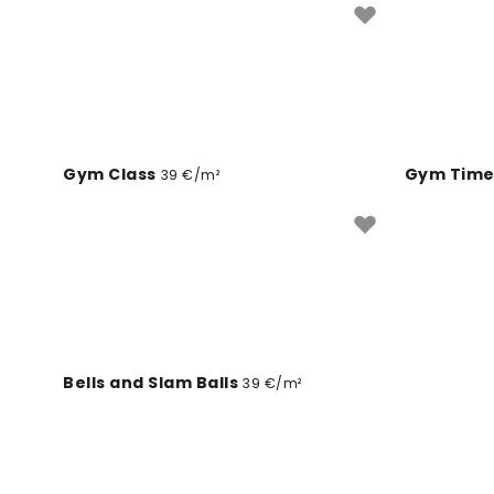
Gym Class
Gym Tim
39 €/m²
Kettlebell
Bells and Slam Balls
39 €/m²