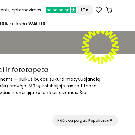
lientų aptarnavimas
LT
 15%
su kodu
WALL15
i ir fototapetai
ienoms – puikus būdas sukurti motyvuojančią
čių erdvėje. Mūsų kolekcijoje rasite fitneso
dus ir energiją keliančius dizainus. Šie
namų sporto salėms, treniruočių kambariams ar bet
e skatinti aktyvų gyvenimo būdą. Paprasta užsisakyti
totapetas gaminamas pagal jūsų sienos matmenis.
uočių erdvę su unikaliais sporto salės fototapetais.
Rūšiuoti pagal:
Populiarus