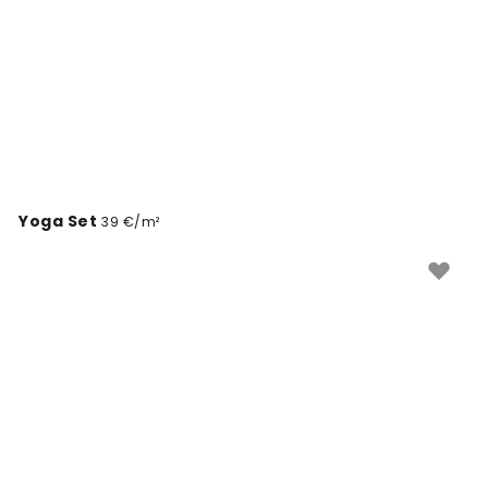
Yoga Set
39 €/m²