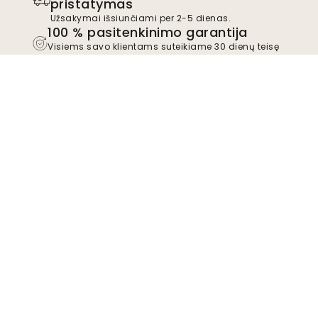
pristatymas
Užsakymai išsiunčiami per 2-5 dienas.
100 % pasitenkinimo garantija
Visiems savo klientams suteikiame 30 dienų teisę
grąžinti neįdiegtus gaminius.
TrustScore
4.8
Prisijunkite prie judėjimo
Tapkite "Wallism" šalininku, kad gautumėte
naujausią informaciją apie naujus dizainus ir
išskirtinius pasiūlymus. Galite bet kada
atsisakyti prenumeratos.
Privatumo politika
Pateikti
Sekite mus, kad gautumėte įkvėpimo ir
būsimų pasiūlymų