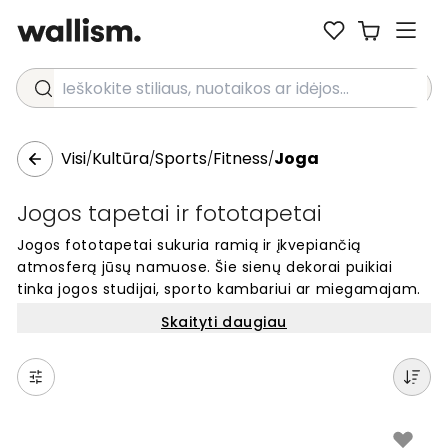
Ieškokite stiliaus, nuotaikos ar idėjos...
Visi
Kultūra
Sports
Fitness
Joga
/
/
/
/
Jogos tapetai ir fototapetai
Jogos fototapetai sukuria ramią ir įkvepiančią
atmosferą jūsų namuose. Šie sienų dekorai puikiai
tinka jogos studijai, sporto kambariui ar miegamajam.
Rasite dizainus su meditacijomis, lotoso pozomis ir
Skaityti daugiau
ramybę skatinančiais motyvais. Fototapetai padeda
sukurti erdvę, kuri skatina atsipalaidavimą ir
susikaupimą. Paprasta užsisakyti internetu ir pritaikyti
pagal jūsų sienos dydį. Atraskite unikalius dizainus,
kurie atspindi jogos filosofiją ir padeda kurti
harmoningą interjerą.