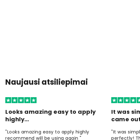
Naujausi atsiliepimai
Looks amazing easy to apply
It was si
highly…
came ou
"Looks amazing easy to apply highly
"It was simp
recommend will be using again "
perfectly! T