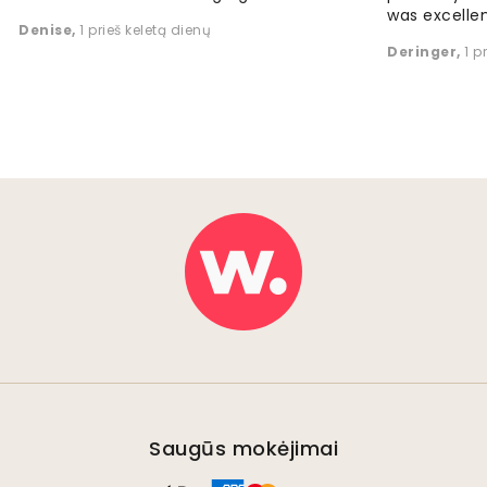
was excellen
Denise
,
1 prieš keletą dienų
Deringer
,
1 p
Saugūs mokėjimai