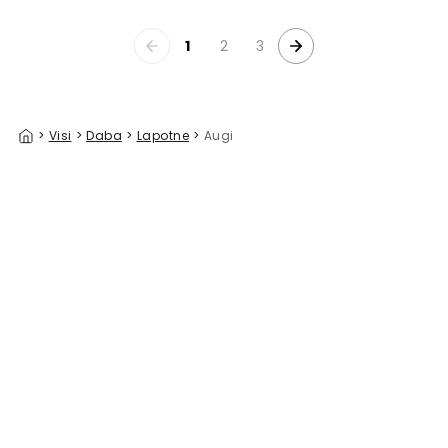
1
2
3
>
Visi
>
Daba
>
Lapotne
>
Augi