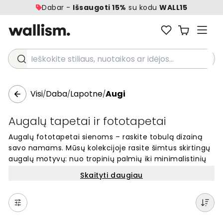
Dabar -
Išsaugoti 15%
su kodu
WALL15
Ieškokite stiliaus, nuotaikos ar idėjos...
Visi
Daba
Lapotne
Augi
/
/
/
Augalų tapetai ir fototapetai
Augalų fototapetai sienoms – raskite tobulą dizainą
savo namams. Mūsų kolekcijoje rasite šimtus skirtingų
augalų motyvų: nuo tropinių palmių iki minimalistinių
lapų. Kiekvienas fototapetas gaminamas pagal jūsų
Skaityti daugiau
sienos matmenis. Pasirinkite iš daugybės žalių augalų,
egzotiškų gėlių ar botaninių piešinių. Lengvai pakeiskite
bet kurios patalpos išvaizdą su unikaliais augalų
fototapetais. Užsisakykite internetu ir sukurkite jaukią