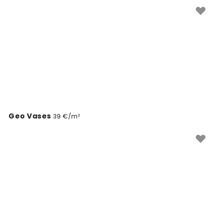
atmosferą namuose.
Geo Vases
39 €/m²