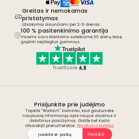
Greitas ir nemokamas
pristatymas
Užsakymai išsiunčiami per 2-5 dienas.
100 % pasitenkinimo garantija
Visiems savo klientams suteikiame 30 dienų teisę
grąžinti neįdiegtus gaminius.
TrustScore
4.8
Prisijunkite prie judėjimo
Tapkite "Wallism" šalininku, kad gautumėte
naujausią informaciją apie naujus dizainus ir
išskirtinius pasiūlymus. Galite bet kada
atsisakyti prenumeratos.
Privatumo politika
Pateikti