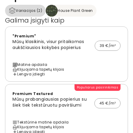
Variacijos (2)
House Plant Green
Galima įsigyti kaip
"Premium"
Mūsų klasikinis, visur pritaikomas
39 €/m²
aukščiausios kokybės popierius
Matinė apdaila
Klijuojama tapetų klijais
Lengva įdiegti
Populiarus pasirinkimas
Premium Textured
Mūsų prabangiausias popierius su
45 €/m²
šiek tiek tekstūruotu paviršiumi
Tekstūrinė matinė apdaila
Klijuojama tapetų klijais
Lengva įdiegti