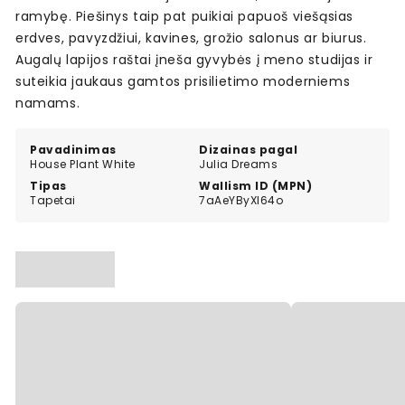
ramybę. Piešinys taip pat puikiai papuoš viešąsias
erdves, pavyzdžiui, kavines, grožio salonus ar biurus.
Augalų lapijos raštai įneša gyvybės į meno studijas ir
suteikia jaukaus gamtos prisilietimo moderniems
namams.
Pavadinimas
Dizainas pagal
House Plant White
Julia Dreams
Tipas
Wallism ID (MPN)
Tapetai
7aAeYByXl64o