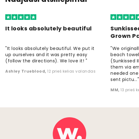
It looks absolutely beautiful
Sunkisse
Grown P
"It looks absolutely beautiful. We put it
"We origina
up ourselves and it was pretty easy
beach towels
(follow the directions). We love it! "
(Sunkissed 
them via em
Ashley Trueblood
,
12 prieš kelias valandas
needed one
sent pictu...
MM
,
13 prieš 