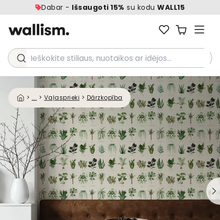
Dabar -
Išsaugoti 15%
su kodu
WALL15
Ieškokite stiliaus, nuotaikos ar idėjos...
>
...
>
Vaļasprieki
>
Dārzkopība