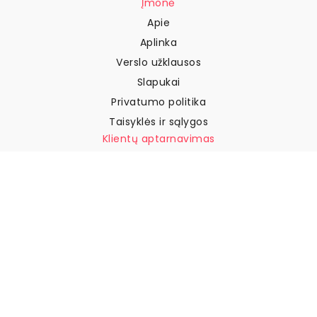
Įmonė
Apie
Aplinka
Verslo užklausos
Slapukai
Privatumo politika
Taisyklės ir sąlygos
Klientų aptarnavimas
Susisiekite su mumis
Grąžinimai ir kompensacijos
Pristatymas
Kaip išmatuoti sieną
Kaip pakabinti tapetus
Kaip įdiegti savaime
klijuojamus
DUK
Tapetų straipsniai