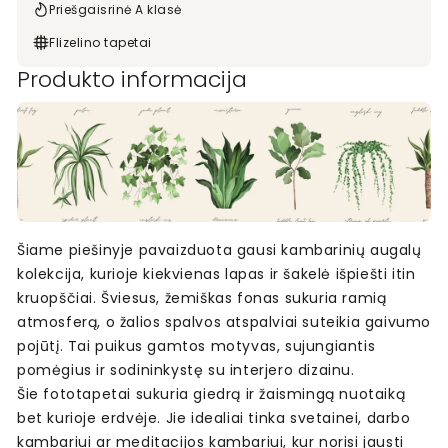
Priešgaisrinė A klasė
Flizelino tapetai
Produkto informacija
Šiame piešinyje pavaizduota gausi kambarinių augalų
kolekcija, kurioje kiekvienas lapas ir šakelė išpiešti itin
kruopščiai. Šviesus, žemiškas fonas sukuria ramią
atmosferą, o žalios spalvos atspalviai suteikia gaivumo
pojūtį. Tai puikus gamtos motyvas, sujungiantis
pomėgius ir sodininkystę su interjero dizainu.
Šie fototapetai sukuria giedrą ir žaismingą nuotaiką
bet kurioje erdvėje. Jie idealiai tinka svetainei, darbo
kambariui ar meditacijos kambariui, kur norisi jausti