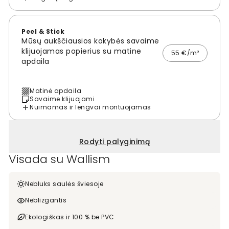
Peel & Stick
Mūsų aukščiausios kokybės savaime
klijuojamas popierius su matine
55 €/m²
apdaila
Matinė apdaila
Savaime klijuojami
Nuimamas ir lengvai montuojamas
Rodyti palyginimą
Visada su Wallism
Nebluks saulės šviesoje
Neblizgantis
Ekologiškas ir 100 % be PVC