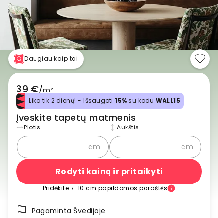
Daugiau kaip tai
39 €
/
m²
Liko tik 2 dienų! - Išsaugoti
15%
su kodu
WALL15
Įveskite tapetų matmenis
Plotis
Aukštis
cm
cm
Rodyti kainą ir pritaikyti
Pridėkite 7-10 cm papildomos paraštės
Pagaminta Švedijoje