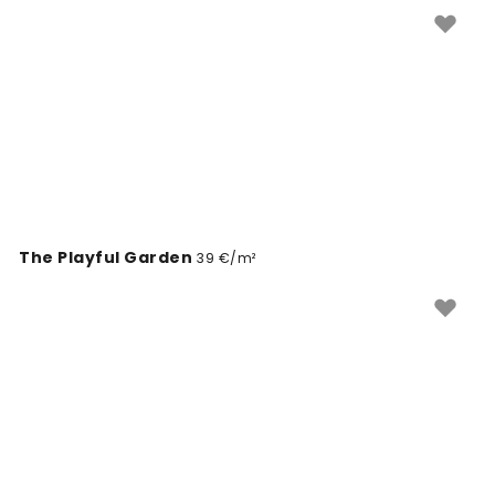
stilių su mūsų Flamingo rožinės spalvos tapetų
kolekcija.
The Playful Garden
39 €/m²