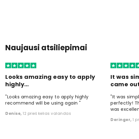
Naujausi atsiliepimai
Looks amazing easy to apply
It was si
highly…
came ou
"Looks amazing easy to apply highly
"It was simp
recommend will be using again "
perfectly! T
was excellen
Denise
,
12 prieš kelias valandas
Deringer
,
1 p