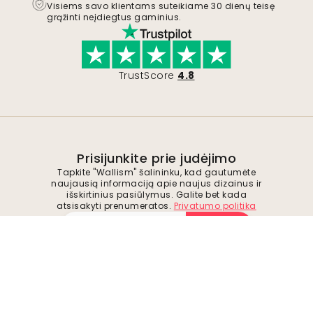
Visiems savo klientams suteikiame 30 dienų teisę
grąžinti neįdiegtus gaminius.
TrustScore
4.8
Prisijunkite prie judėjimo
Tapkite "Wallism" šalininku, kad gautumėte
naujausią informaciją apie naujus dizainus ir
išskirtinius pasiūlymus. Galite bet kada
atsisakyti prenumeratos.
Privatumo politika
Pateikti
Sekite mus, kad gautumėte įkvėpimo ir
būsimų pasiūlymų