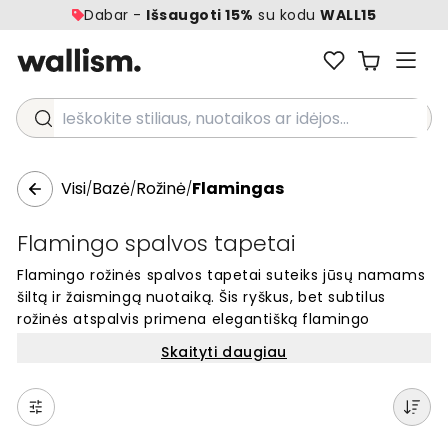
Dabar -
Išsaugoti 15%
su kodu
WALL15
Ieškokite stiliaus, nuotaikos ar idėjos...
Visi
Bazė
Rožinė
Flamingas
/
/
/
Flamingo spalvos tapetai
Flamingo rožinės spalvos tapetai suteiks jūsų namams
šiltą ir žaismingą nuotaiką. Šis ryškus, bet subtilus
rožinės atspalvis primena elegantišką flamingo
plunksnų spalvą. Flamingo rožinė yra populiari interjero
Skaityti daugiau
tendencija, puikiai tinkanti svetainėms,
miegamiesiems ir vaikų kambariams. Šie tapetai
sukuria šviesią, optimistišką atmosferą ir tampa
išskirtiniu akcentu jūsų sienoms. Atraskite jaukumą ir