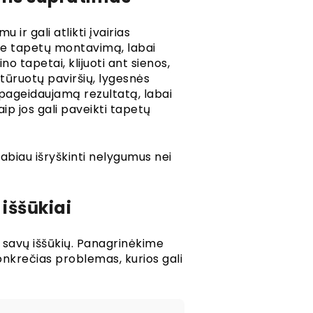
 ir gali atlikti įvairias
apie tapetų montavimą, labai
ino tapetai, klijuoti ant sienos,
stūruotų paviršių, lygesnės
 pageidaujamą rezultatą, labai
aip jos gali paveikti tapetų
labiau išryškinti nelygumus nei
 iššūkiai
a savų iššūkių. Panagrinėkime
konkrečias problemas, kurios gali