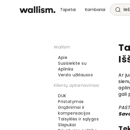
Ieš
Tapetai
Kambariai
Ta
Wallism
Iš
Apie
Susisiekite su
Aplinka
Ar j
Verslo užklausos
sienų
Klientų aptarnavimas
aplin
gali
DUK
Pristatymas
PAST
Grąžinimai ir
kompensacijos
Sava
Taisyklės ir sąlygos
Slapukai
Tek