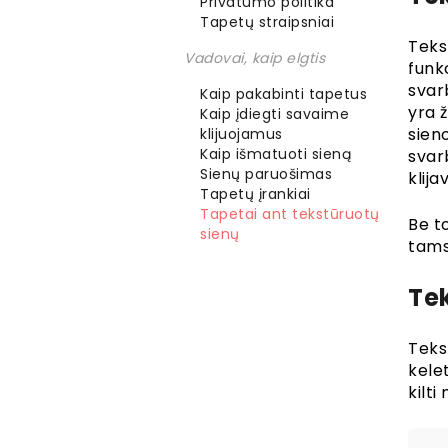
Privatumo politika
Tapetų straipsniai
Tekst
Vadovai, kaip elgtis
funk
svarb
Kaip pakabinti tapetus
yra 
Kaip įdiegti savaime
sien
klijuojamus
Kaip išmatuoti sieną
svarb
Sienų paruošimas
klija
Tapetų įrankiai
Tapetai ant tekstūruotų
Be t
sienų
tams
Tek
Teks
kele
kilt