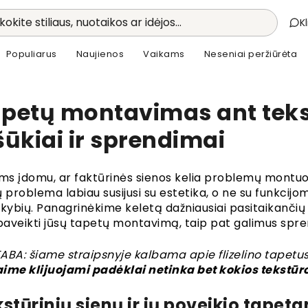
kokite stiliaus, nuotaikos ar idėjos...
K
Populiarus
Naujienos
Vaikams
Neseniai peržiūrėta
petų montavimas ant teks
šūkiai ir sprendimai
ums įdomu, ar faktūrinės sienos kelia problemų montuo
 problema labiau susijusi su estetika, o ne su funkcijom
kybių. Panagrinėkime keletą dažniausiai pasitaikančių fa
 paveikti jūsų tapetų montavimą, taip pat galimus spr
ABA: šiame straipsnyje kalbama apie flizelino tapetus, 
ime klijuojami padėklai netinka bet kokios tekstūr
stūrinių sienų ir jų poveikio tape