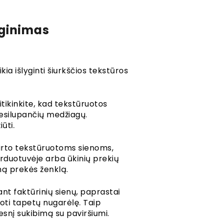
yginimas
kia išlyginti šiurkščios tekstūros
sitikinkite, kad tekstūruotos
 besilupančių medžiagų.
iūti.
skirto tekstūruotoms sienoms,
arduotuvėje arba ūkinių prekių
mą prekės ženklą.
ant faktūrinių sienų, paprastai
oti tapetų nugarėlę. Taip
esnį sukibimą su paviršiumi.