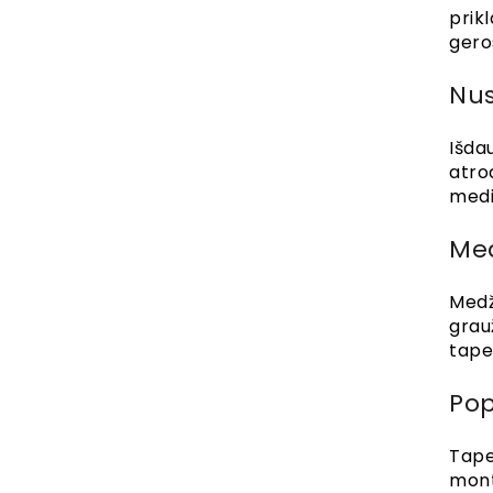
prikl
geros
Nus
Išdau
atro
medi
Med
Medž
grauž
tapet
Pop
Tape
mont