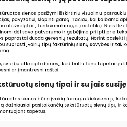
ūruotos sienos pasižymi išskirtiniu vizualiniu patrauklumu
cijas, pavyzdžiui, slopinti garsą. Tačiau, kai kalbama 
u atsižvelgti ir į funkcionalumą, ir į estetiką. Nors flizel
žinomi dėl savo patvarumo ir gebėjimo prilipti prie tek
os paprastai duoda geresnių rezultatų. Norint pasiekti
u suprasti įvairių tipų faktūrinių sienų savybes ir tai, k
vimą.
o, svarbu atkreipti dėmesį, kad balto fono tapetai gali 
esni ar įmantresni raštai.
stūruotų sienų tipai ir su jais susiję
tūruotos sienos būna įvairių formų, o kiekviena jų keli
tą dažniausiai pasitaikančių tekstūruotų sienų tipų ir 
i montuojant tapetus.