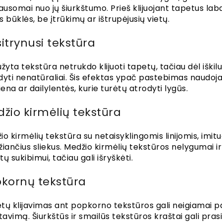
ausomai nuo jų šiurkštumo. Prieš klijuojant tapetus labai
 būklės, be įtrūkimų ar ištrupėjusių vietų.
itrynusi tekstūra
žyta tekstūra netrukdo klijuoti tapetų, tačiau dėl iškilus
dyti nenatūraliai. Šis efektas ypač pastebimas naudoja
ena ar dailylentės, kurie turėtų atrodyti lygūs.
žio kirmėlių tekstūra
io kirmėlių tekstūra su netaisyklingomis linijomis, imi
iančius sliekus. Medžio kirmėlių tekstūros nelygumai ir g
ų sukibimui, tačiau gali išryškėti.
kornų tekstūra
tų klijavimas ant popkorno tekstūros gali neigiamai pa
avimą. Šiurkštūs ir smailūs tekstūros kraštai gali prasi