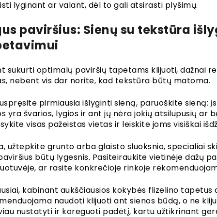
sti lyginant ar valant, dėl to gali atsirasti plyšimų.
us paviršius: Sienų su tekstūra išl
petavimui
t sukurti optimalų paviršių tapetams klijuoti, dažnai rei
as, nebent vis dar norite, kad tekstūra būtų matoma.
uspręsite pirmiausia išlyginti sieną, paruoškite sieną: į
s yra švarios, lygios ir ant jų nėra jokių atsilupusių ar
sykite visas pažeistas vietas ir leiskite joms visiškai išdž
a, užtepkite grunto arba glaisto sluoksnio, specialiai 
paviršius būtų lygesnis. Pasiteiraukite vietinėje dažų p
uotuvėje, ar rasite konkrečioje rinkoje rekomenduoja
ausiai, kabinant aukščiausios kokybės flizelino tapetus 
menduojama naudoti klijuoti ant sienos būdą, o ne kliju
iau nustatyti ir koreguoti padėtį, kartu užtikrinant ger