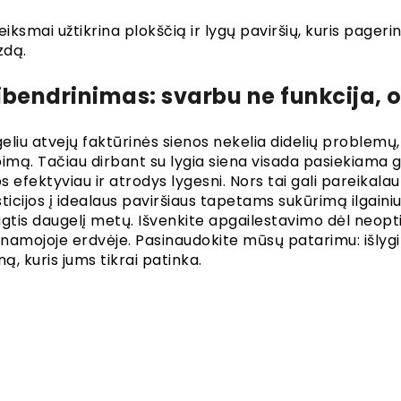
eiksmai užtikrina plokščią ir lygų paviršių, kuris pager
zdą.
bendrinimas: svarbu ne funkcija, o
eliu atvejų faktūrinės sienos nekelia didelių problemų
bimą. Tačiau dirbant su lygia siena visada pasiekiama 
ps efektyviau ir atrodys lygesni. Nors tai gali pareikal
ticijos į idealaus paviršiaus tapetams sukūrimą ilgainiui 
ugtis daugelį metų. Išvenkite apgailestavimo dėl neopt
namojoje erdvėje. Pasinaudokite mūsų patarimu: išlygink
ną, kuris jums tikrai patinka.