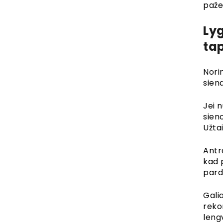
pažei
Lyg
ta
Norin
sien
Jei n
sieno
Užtai
Antr
kad 
pard
Gali
reko
lengv