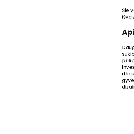
Šie v
išvai
Api
Daug
suki
prili
inves
džia
gyve
dizai