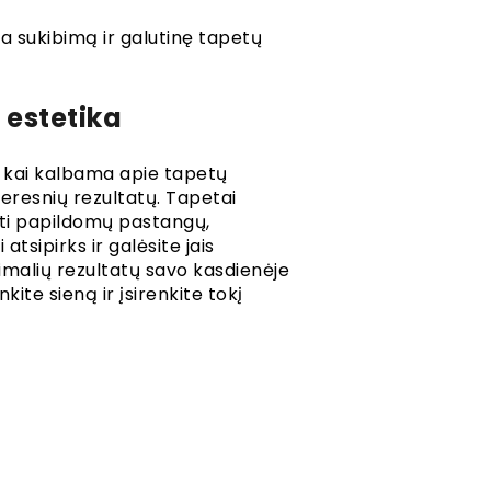
ina sukibimą ir galutinę tapetų
 estetika
, kai kalbama apie tapetų
geresnių rezultatų. Tapetai
auti papildomų pastangų,
atsipirks ir galėsite jais
imalių rezultatų savo kasdienėje
ite sieną ir įsirenkite tokį