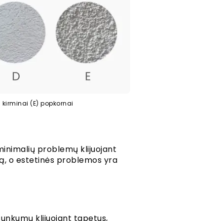
s kirminai (E) popkornai
 minimalių problemų klijuojant
rą, o estetinės problemos yra
 sunkumų klijuojant tapetus,