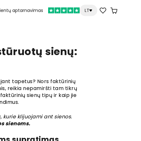
lientų aptarnavimas
LT
tūruotų sienų:
jant tapetus? Nors faktūrinių
is, reikia nepamiršti tam tikrų
ktūrinių sienų tipų ir kaip jie
endimus.
kurie klijuojami ant sienos.
os sienoms.
tams supratimas