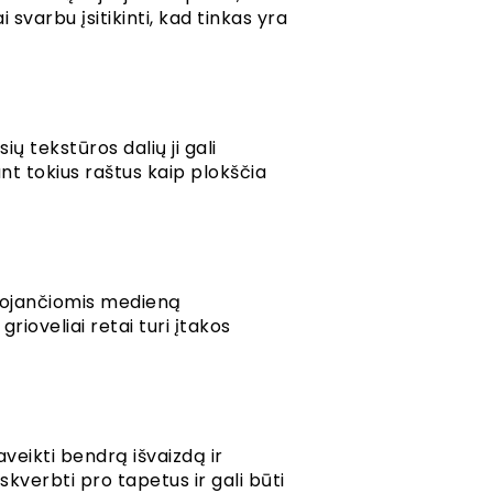
 svarbu įsitikinti, kad tinkas yra
ių tekstūros dalių ji gali
nt tokius raštus kaip plokščia
tuojančiomis medieną
rioveliai retai turi įtakos
veikti bendrą išvaizdą ir
skverbti pro tapetus ir gali būti