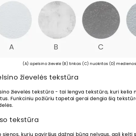
(A) apelsino žievelė (B) tinkas (C) nuokritos (D) medieno
lsino žievelės tekstūra
sino žievelės tekstūra - tai lengva tekstūra, kuri kelia
tus. Funkciniu požiūriu tapetai gerai dengia šią tekstū
delės.
so tekstūra
 sienos, kurių paviršius dažnai būna nelygus, gali kelti