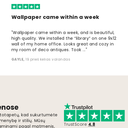
Wallpaper came within a week
"Wallpaper came within a week, and is beautiful,
high quality. We installed the “library” on one 9x12
wall of my home office. Looks great and cozy in
my room of deco antiques. Took ..."
GAYLE
,
19 prieš kelias valandas
ienose
fototapetų, kad sukurtumėte
menybę ir stilių. Mūsų
TrustScore
4.8
i gaminami pagal matmenis,