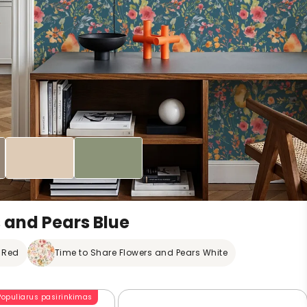
 and Pears Blue
 Red
Time to Share Flowers and Pears White
Populiarus pasirinkimas