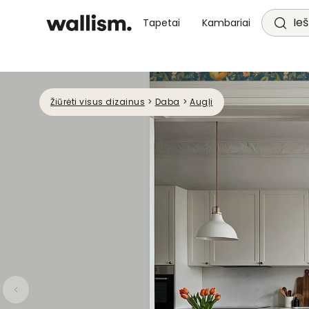
Ieš
Tapetai
Kambariai
Žiūrėti visus dizainus
>
Daba
>
Augļi