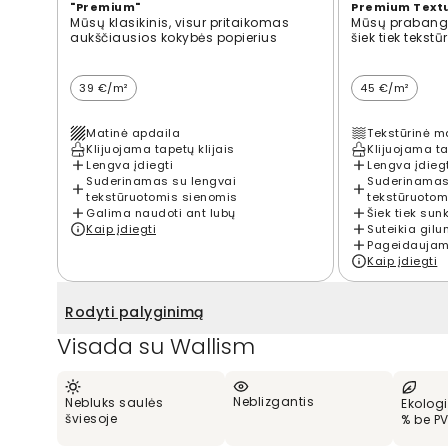
"Premium"
Premium Text
Mūsų klasikinis, visur pritaikomas
Mūsų prabangi
aukščiausios kokybės popierius
šiek tiek tekst
39 €/m²
45 €/m²
Matinė apdaila
Tekstūrinė m
Klijuojama tapetų klijais
Klijuojama ta
Lengva įdiegti
Lengva įdieg
Suderinamas su lengvai
Suderinamas
tekstūruotomis sienomis
tekstūruotom
Galima naudoti ant lubų
Šiek tiek sun
Kaip įdiegti
Suteikia gilu
Pageidaujama
Kaip įdiegti
Rodyti palyginimą
Visada su Wallism
Neblizgantis
Nebluks saulės
Ekologi
šviesoje
% be P