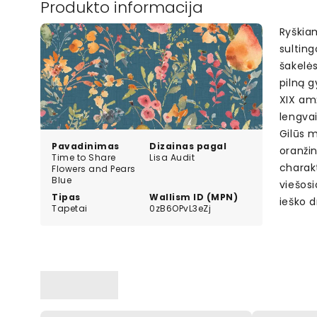
Produkto informacija
Ryškiam
sulting
šakelė
pilną g
XIX amž
lengvai
Gilūs m
Pavadinimas
Dizainas pagal
oranžin
Time to Share
Lisa Audit
charakt
Flowers and Pears
Blue
viešos
Tipas
Wallism ID (MPN)
ieško d
Tapetai
0zB6OPvL3eZj