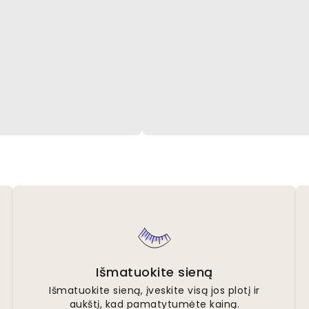
Išmatuokite sieną
Išmatuokite sieną, įveskite visą jos plotį ir
aukštį, kad pamatytumėte kainą.