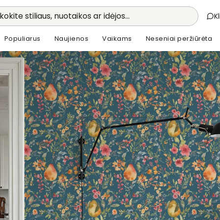
kokite stiliaus, nuotaikos ar idėjos...
K
Populiarus
Naujienos
Vaikams
Neseniai peržiūrėta