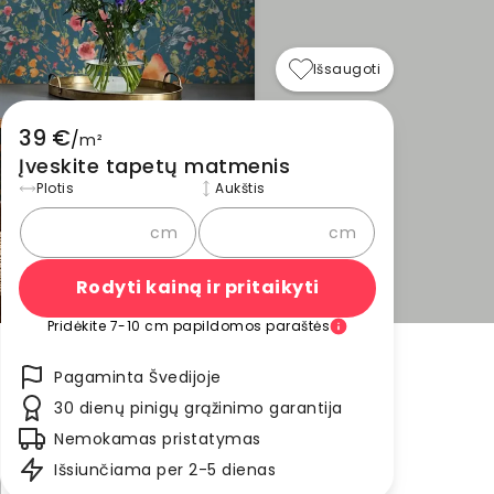
Išsaugoti
39 €
/
m²
Įveskite tapetų matmenis
Plotis
Aukštis
cm
cm
Rodyti kainą ir pritaikyti
Pridėkite 7-10 cm papildomos paraštės
Pagaminta Švedijoje
30 dienų pinigų grąžinimo garantija
Nemokamas pristatymas
Išsiunčiama per 2-5 dienas