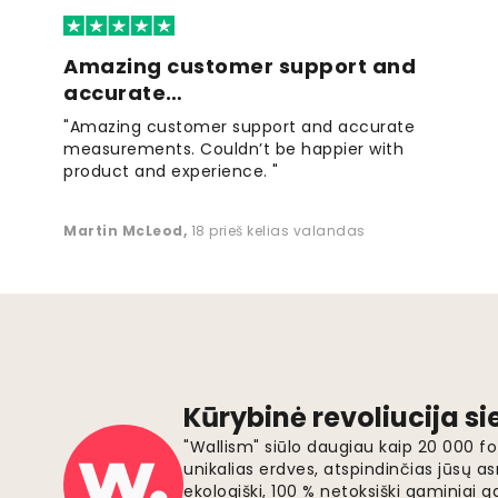
Amazing customer support and
accurate…
"Amazing customer support and accurate
measurements. Couldn’t be happier with
product and experience. "
Martin McLeod
,
18 prieš kelias valandas
Kūrybinė revoliucija s
"Wallism" siūlo daugiau kaip 20 000 
unikalias erdves, atspindinčias jūsų as
ekologiški, 100 % netoksiški gaminia