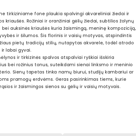
e tirkiziniame fone plaukia spalvingi akvareliniai žiedai ir
os kriaušės. Rožiniai ir oranžiniai gėlių žiedai, subtilios žolynų
s bei auksinės kriaušės kuria žaismingą, meninę kompoziciją
yvybės ir šilumos. Šis florinis ir vaisių motyvas, atspindintis
iaus pietų tradicijų stilių, nutapytas akvarele, todėl atrodo
 ir labai gyvai.
ėlynos ir tirkizinės spalvos atspalviai ryškiai išskiria
ius bei rožinius tonus, suteikdami sienai linksmo ir meninio
erio. Sienų tapetas tinka namų biurui, studijų kambariui ar
ioms pramogų erdvėms. Geras pasirinkimas tiems, kurie
rąsios ir žaismingos sienos su gėlių ir vaisių motyvais.