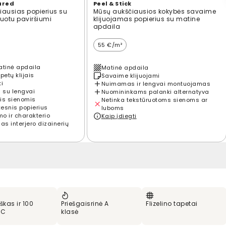
ured
Peel & Stick
ausias popierius su
Mūsų aukščiausios kokybės savaime
ūruotu paviršiumi
klijuojamas popierius su matine
apdaila
55 €/m²
atinė apdaila
Matinė apdaila
petų klijais
Savaime klijuojami
ti
Nuimamas ir lengvai montuojamas
 su lengvai
Nuomininkams palanki alternatyva
is sienomis
Netinka tekstūruotoms sienoms ar
kesnis popierius
luboms
mo ir charakterio
Kaip įdiegti
s interjero dizainerių
škas ir 100
Priešgaisrinė A
Flizelino tapetai
VC
klasė