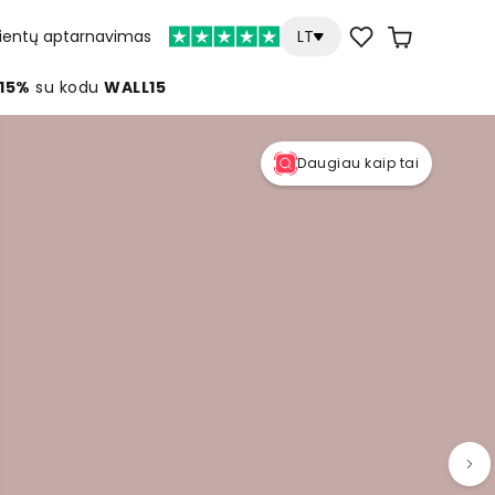
lientų aptarnavimas
LT
 15%
su kodu
WALL15
Daugiau kaip tai