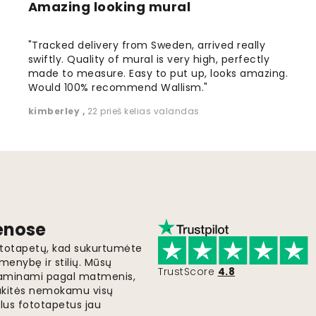
Amazing looking mural
"Tracked delivery from Sweden, arrived really
swiftly. Quality of mural is very high, perfectly
made to measure. Easy to put up, looks amazing.
Would 100% recommend Wallism."
kimberley
,
22 prieš kelias valandas
ienose
fototapetų, kad sukurtumėte
menybę ir stilių. Mūsų
TrustScore
4.8
i gaminami pagal matmenis,
gaukitės nemokamu visų
lus fototapetus jau