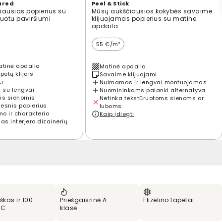
ured
Peel & Stick
ausias popierius su
Mūsų aukščiausios kokybės savaime
ūruotu paviršiumi
klijuojamas popierius su matine
apdaila
55 €/m²
atinė apdaila
Matinė apdaila
petų klijais
Savaime klijuojami
ti
Nuimamas ir lengvai montuojamas
 su lengvai
Nuomininkams palanki alternatyva
is sienomis
Netinka tekstūruotoms sienoms ar
kesnis popierius
luboms
mo ir charakterio
Kaip įdiegti
s interjero dizainerių
škas ir 100
Priešgaisrinė A
Flizelino tapetai
VC
klasė