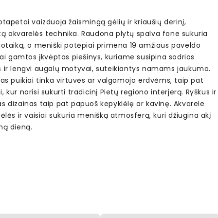
otapetai vaizduoja žaismingą gėlių ir kriaušių derinį,
tą akvarelės technika. Raudona plytų spalva fone sukuria
nuotaiką, o meniški potėpiai primena 19 amžiaus paveldo
 Tai gamtos įkvėptas piešinys, kuriame susipina sodrios
s ir lengvi augalų motyvai, suteikiantys namams jaukumo.
tas puikiai tinka virtuvės ar valgomojo erdvėms, taip pat
, kur norisi sukurti tradicinį Pietų regiono interjerą. Ryškus ir
s dizainas taip pat papuoš kepyklėlę ar kavinę. Akvarele
gėlės ir vaisiai sukuria menišką atmosferą, kuri džiugina akį
ną dieną.