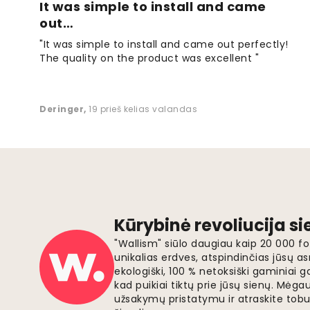
It was simple to install and came
out…
"It was simple to install and came out perfectly!
The quality on the product was excellent "
Deringer
,
19 prieš kelias valandas
Kūrybinė revoliucija s
"Wallism" siūlo daugiau kaip 20 000 
unikalias erdves, atspindinčias jūsų as
ekologiški, 100 % netoksiški gaminia
kad puikiai tiktų prie jūsų sienų. Mė
užsakymų pristatymu ir atraskite tobu