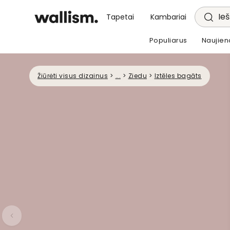
Ieš
Tapetai
Kambariai
Populiarus
Naujien
Žiūrėti visus dizainus
>
...
>
Ziedu
>
Iztēles bagāts