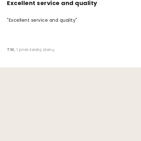
Excellent service and quality
"Excellent service and quality"
TW
,
1 prieš keletą dienų