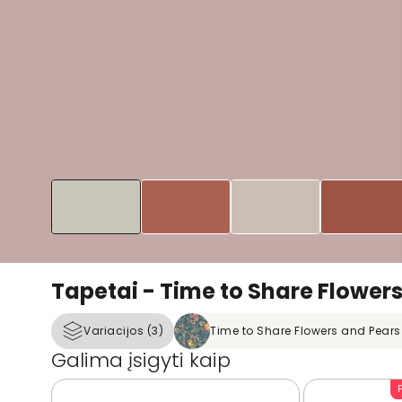
Tapetai - Time to Share Flower
Variacijos (3)
Time to Share Flowers and Pears
Galima įsigyti kaip