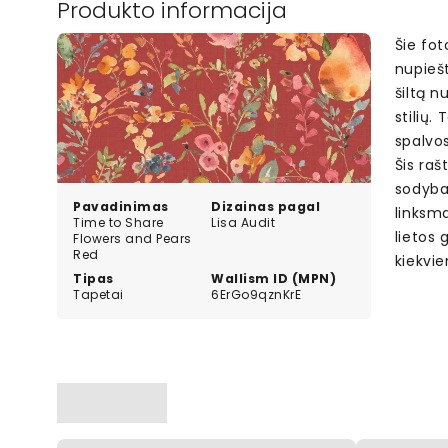
Produkto informacija
Šie fot
nupieš
šiltą 
stilių.
spalvo
Šis raš
sodybai
Pavadinimas
Dizainas pagal
linksma
Time to Share
Lisa Audit
lietos 
Flowers and Pears
Red
kiekvie
Tipas
Wallism ID (MPN)
Tapetai
6ErGo9qznKrE