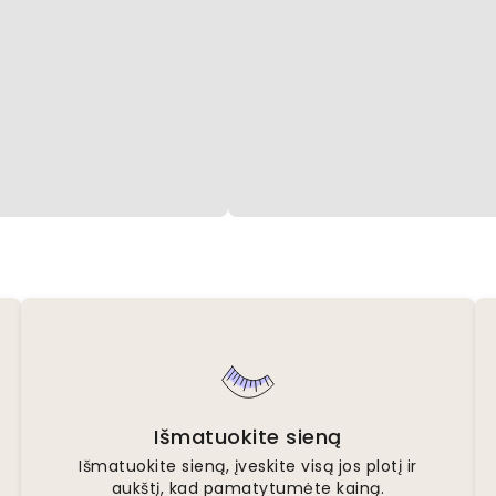
Išmatuokite sieną
Išmatuokite sieną, įveskite visą jos plotį ir
aukštį, kad pamatytumėte kainą.