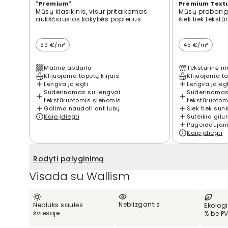
"Premium"
Premium Text
Mūsų klasikinis, visur pritaikomas
Mūsų prabangi
aukščiausios kokybės popierius
šiek tiek tekst
39 €/m²
45 €/m²
Matinė apdaila
Tekstūrinė m
Klijuojama tapetų klijais
Klijuojama ta
Lengva įdiegti
Lengva įdieg
Suderinamas su lengvai
Suderinamas
tekstūruotomis sienomis
tekstūruotom
Galima naudoti ant lubų
Šiek tiek sun
Kaip įdiegti
Suteikia gilu
Pageidaujama
Kaip įdiegti
Rodyti palyginimą
Visada su Wallism
Neblizgantis
Nebluks saulės
Ekologi
šviesoje
% be P