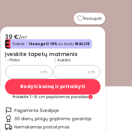
Išsaugoti
39 €
/
m²
Dabar -
Išsaugoti 15%
su kodu
WALL15
Įveskite tapetų matmenis
Plotis
Aukštis
cm
cm
Rodyti kainą ir pritaikyti
Pridėkite 7-10 cm papildomos paraštės
Pagaminta Švedijoje
30 dienų pinigų grąžinimo garantija
Nemokamas pristatymas