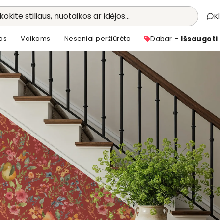
kokite stiliaus, nuotaikos ar idėjos...
K
os
Vaikams
Neseniai peržiūrėta
Dabar -
Išsaugoti