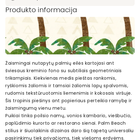
Produkto informacija
Žaismingai nutapytų palmių eilės kartojasi ant
šviesaus kreminio fono su subtiliais geometriniais
trikampiais. Kiekvienas medis pieštas rankomis,
ryškiomis žaliomis ir tamsiai žaliomis lapų spalvomis,
rudomis tekstūruotomis liemenimis ir kokosais viršuje.
Šis tropinis piešinys ant popieriaus perteikia ramybę ir
žaismingumą vienu metu.
Puikiai tinka poilsio namų, vonios kambario, viešbučio,
paplūdimio kurorto ar restorano sienai. Palm Beach
stilius ir šiuolaikinis dizainas daro šią tapetą universaliu
pasirinkimu tiek privačioms, tiek viešoms erdvėms.