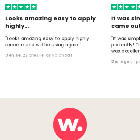
Looks amazing easy to apply
It was si
highly…
came ou
"Looks amazing easy to apply highly
"It was simp
recommend will be using again "
perfectly! T
was excellen
Denise
,
22 prieš kelias valandas
Deringer
,
1 p