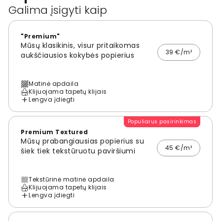
Galima įsigyti kaip
"Premium"
Mūsų klasikinis, visur pritaikomas
39 €/m²
aukščiausios kokybės popierius
Matinė apdaila
Klijuojama tapetų klijais
Lengva įdiegti
Populiarus pasirinkimas
Premium Textured
Mūsų prabangiausias popierius su
45 €/m²
šiek tiek tekstūruotu paviršiumi
Tekstūrinė matinė apdaila
Klijuojama tapetų klijais
Lengva įdiegti