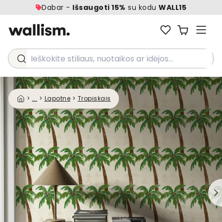
Dabar -
Išsaugoti 15%
su kodu
WALL15
Ieškokite stiliaus, nuotaikos ar idėjos...
>
...
>
Lapotne
>
Tropiskais