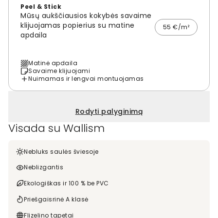
Peel & Stick
Mūsų aukščiausios kokybės savaime
klijuojamas popierius su matine
55 €/m²
apdaila
Matinė apdaila
Savaime klijuojami
Nuimamas ir lengvai montuojamas
Rodyti palyginimą
Visada su Wallism
Nebluks saulės šviesoje
Neblizgantis
Ekologiškas ir 100 % be PVC
Priešgaisrinė A klasė
Flizelino tapetai