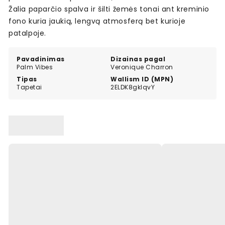
Žalia paparčio spalva ir šilti žemės tonai ant kreminio
fono kuria jaukią, lengvą atmosferą bet kurioje
patalpoje.
Pavadinimas
Dizainas pagal
Palm Vibes
Veronique Charron
Tipas
Wallism ID (MPN)
Tapetai
2ELDK8gklqvY