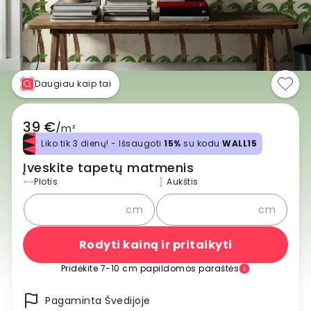
Daugiau kaip tai
39 €
/
m²
Liko tik 3 dienų! - Išsaugoti
15%
su kodu
WALL15
Įveskite tapetų matmenis
Plotis
Aukštis
cm
cm
Rodyti kainą ir pritaikyti
Pridėkite 7-10 cm papildomos paraštės
Pagaminta Švedijoje