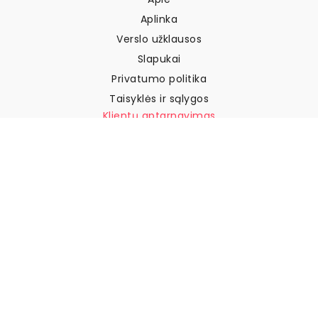
Aplinka
Verslo užklausos
Slapukai
Privatumo politika
Taisyklės ir sąlygos
Klientų aptarnavimas
Susisiekite su mumis
Grąžinimai ir kompensacijos
Pristatymas
Kaip išmatuoti sieną
Kaip pakabinti tapetus
Kaip įdiegti savaime
klijuojamus
DUK
Tapetų straipsniai