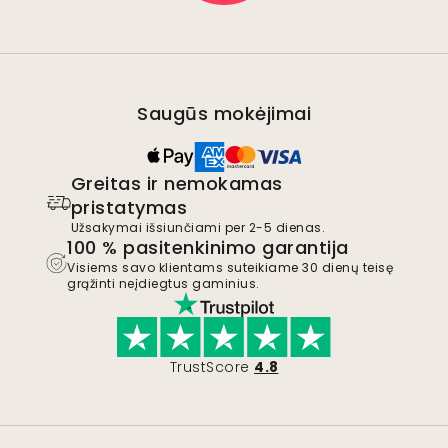
Saugūs mokėjimai
Greitas ir nemokamas
pristatymas
Užsakymai išsiunčiami per 2-5 dienas.
100 % pasitenkinimo garantija
Visiems savo klientams suteikiame 30 dienų teisę
grąžinti neįdiegtus gaminius.
TrustScore
4.8