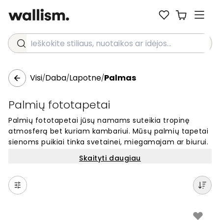
Ieškokite stiliaus, nuotaikos ar idėjos...
Visi
Daba
Lapotne
Palmas
/
/
/
Palmių fototapetai
Palmių fototapetai jūsų namams suteikia tropinę
atmosferą bet kuriam kambariui. Mūsų palmių tapetai
sienoms puikiai tinka svetainei, miegamajam ar biurui.
Pasirinkite iš daugybės dizainų – nuo realistinių palmių
Skaityti daugiau
lapų iki stilizuotų motyvų. Šie unikalūs sienų tapetai
lengvai keičia interjero išvaizdą ir sukuria
atsipalaidavimo jausmą. Kiekvienas fototapetas
gaminamas pagal jūsų sienų matmenis. Atraskite
gražius palmių motyvus ir sukurkite savo tropiką
namuose.