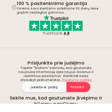
100 % pasitenkinimo garantija
Visiems savo klientams suteikiame 30 dienų teisę
grąžinti neįdiegtus gaminius.
TrustScore
4.8
Prisijunkite prie judėjimo
Tapkite "Wallism" šalininku, kad gautumėte
naujausią informaciją apie naujus dizainus ir
išskirtinius pasiūlymus. Galite bet kada
atsisakyti prenumeratos.
Privatumo politika
Pateikti
Sekite mus, kad gautumėte įkvėpimo ir
būsimų pasiūlymų