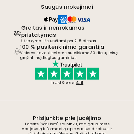
Saugūs mokėjimai
Greitas ir nemokamas
pristatymas
Užsakymai išsiunčiami per 2-5 dienas.
100 % pasitenkinimo garantija
Visiems savo klientams suteikiame 30 dienų teisę
grąžinti neįdiegtus gaminius.
TrustScore
4.8
Prisijunkite prie judėjimo
Tapkite "Wallism" šalininku, kad gautumėte
naujausią informaciją apie naujus dizainus ir
išskirtinius pasiūlymus. Galite bet kada