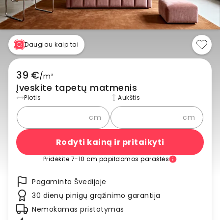
Daugiau kaip tai
39 €
/
m²
Įveskite tapetų matmenis
Plotis
Aukštis
cm
cm
Rodyti kainą ir pritaikyti
Pridėkite 7-10 cm papildomos paraštės
Pagaminta Švedijoje
30 dienų pinigų grąžinimo garantija
Nemokamas pristatymas