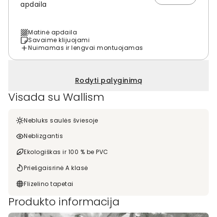
apdaila
Matinė apdaila
Savaime klijuojami
Nuimamas ir lengvai montuojamas
Rodyti palyginimą
Visada su Wallism
Nebluks saulės šviesoje
Neblizgantis
Ekologiškas ir 100 % be PVC
Priešgaisrinė A klasė
Flizelino tapetai
Produkto informacija