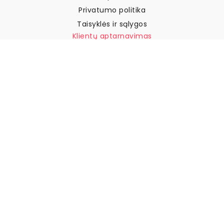
Privatumo politika
Taisyklės ir sąlygos
Klientų aptarnavimas
Susisiekite su mumis
Grąžinimai ir kompensacijos
Pristatymas
Kaip išmatuoti sieną
Kaip pakabinti tapetus
Kaip įdiegti savaime
klijuojamus
DUK
Tapetų straipsniai
Pasirinkite savo vietą
Slapukų nustatymų tvarkymas