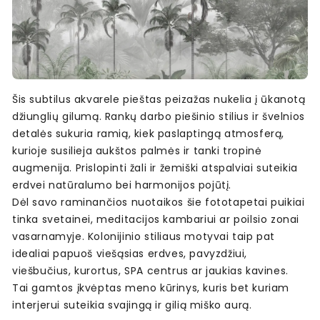
Šis subtilus akvarele pieštas peizažas nukelia į ūkanotą
džiunglių gilumą. Rankų darbo piešinio stilius ir švelnios
detalės sukuria ramią, kiek paslaptingą atmosferą,
kurioje susilieja aukštos palmės ir tanki tropinė
augmenija. Prislopinti žali ir žemiški atspalviai suteikia
erdvei natūralumo bei harmonijos pojūtį.
Dėl savo raminančios nuotaikos šie fototapetai puikiai
tinka svetainei, meditacijos kambariui ar poilsio zonai
vasarnamyje. Kolonijinio stiliaus motyvai taip pat
idealiai papuoš viešąsias erdves, pavyzdžiui,
viešbučius, kurortus, SPA centrus ar jaukias kavines.
Tai gamtos įkvėptas meno kūrinys, kuris bet kuriam
interjerui suteikia svajingą ir gilią miško aurą.