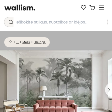
Ieškokite stiliaus, nuotaikos ar idėjos...
>
...
>
Mežs
>
Džungļi