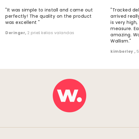
"It was simple to install and came out
"Tracked de
perfectly! The quality on the product
arrived reall
was excellent "
is very high
measure. Eas
Deringer
,
2 prieš kelias valandas
amazing. W
Wallism."
kimberley
,
5