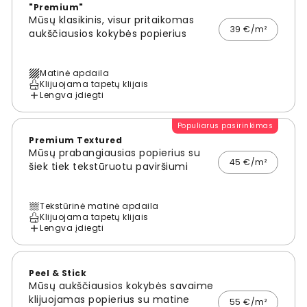
"Premium"
Mūsų klasikinis, visur pritaikomas
39 €/m²
aukščiausios kokybės popierius
Matinė apdaila
Klijuojama tapetų klijais
Lengva įdiegti
Populiarus pasirinkimas
Premium Textured
Mūsų prabangiausias popierius su
45 €/m²
šiek tiek tekstūruotu paviršiumi
Tekstūrinė matinė apdaila
Klijuojama tapetų klijais
Lengva įdiegti
Peel & Stick
Mūsų aukščiausios kokybės savaime
klijuojamas popierius su matine
55 €/m²