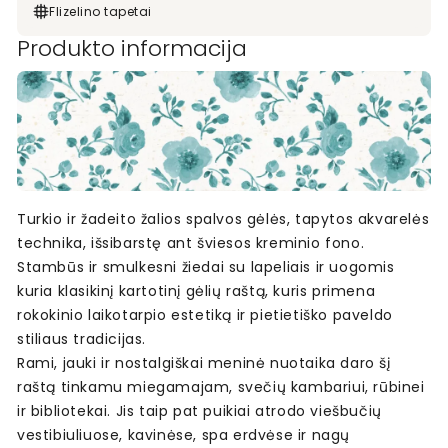
Flizelino tapetai
Produkto informacija
Turkio ir žadeito žalios spalvos gėlės, tapytos akvarelės
technika, išsibarstę ant šviesos kreminio fono.
Stambūs ir smulkesni žiedai su lapeliais ir uogomis
kuria klasikinį kartotinį gėlių raštą, kuris primena
rokokinio laikotarpio estetiką ir pietietiško paveldo
stiliaus tradicijas.
Rami, jauki ir nostalgiškai meninė nuotaika daro šį
raštą tinkamu miegamajam, svečių kambariui, rūbinei
ir bibliotekai. Jis taip pat puikiai atrodo viešbučių
vestibiuliuose, kavinėse, spa erdvėse ir nagų