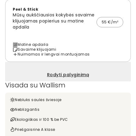
Peel & Stick
Mūsų aukščiausios kokybės savaime
klijuojamas popierius su matine
55 €/m²
apdaila
Matinė apdaila
Savaime klijuojami
Nuimamas ir lengvai montuojamas
Rodyti palyginimą
Visada su Wallism
Nebluks saulės šviesoje
Neblizgantis
Ekologiškas ir 100 % be PVC
Priešgaisrinė A klasė