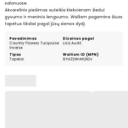
salonuose.
Akvarelinis piešimas suteikia kiekvienam žiedui
gyvumo ir meninio lengvumo. Wallism pagamina šiuos
tapetus tiksliai pagal jūsų sienos dydį.
Pavadinimas
Dizainas pagal
Country Flowery Turqouise
Lisa Audit
Inverse
Tipas
Wallism ID (MPN)
Tapetai
9YdZ2MnMQN2v