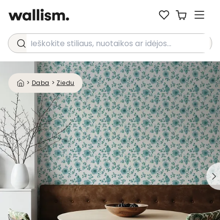
Ieškokite stiliaus, nuotaikos ar idėjos...
>
Daba
>
Ziedu