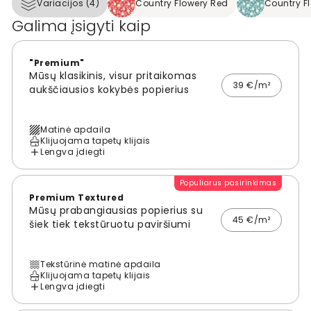
Variacijos (4)
Country Flowery Red
Country F
Galima įsigyti kaip
"Premium"
Mūsų klasikinis, visur pritaikomas
39 €/m²
aukščiausios kokybės popierius
Matinė apdaila
Klijuojama tapetų klijais
Lengva įdiegti
Populiarus pasirinkimas
Premium Textured
Mūsų prabangiausias popierius su
45 €/m²
šiek tiek tekstūruotu paviršiumi
Tekstūrinė matinė apdaila
Klijuojama tapetų klijais
Lengva įdiegti