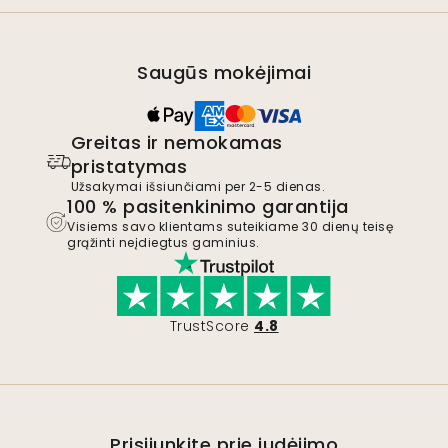
Saugūs mokėjimai
Greitas ir nemokamas
pristatymas
Užsakymai išsiunčiami per 2-5 dienas.
100 % pasitenkinimo garantija
Visiems savo klientams suteikiame 30 dienų teisę
grąžinti neįdiegtus gaminius.
TrustScore
4.8
Prisijunkite prie judėjimo