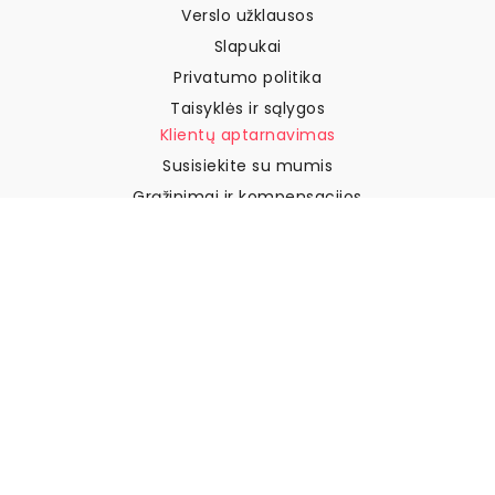
Verslo užklausos
Slapukai
Privatumo politika
Taisyklės ir sąlygos
Klientų aptarnavimas
Susisiekite su mumis
Grąžinimai ir kompensacijos
Pristatymas
Kaip išmatuoti sieną
Kaip pakabinti tapetus
Kaip įdiegti savaime
klijuojamus
DUK
Tapetų straipsniai
Pasirinkite savo vietą