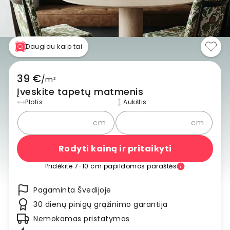
Daugiau kaip tai
39 €
/
m²
Įveskite tapetų matmenis
Plotis
Aukštis
cm
cm
Rodyti kainą ir pritaikyti
Pridėkite 7-10 cm papildomos paraštės
Pagaminta Švedijoje
30 dienų pinigų grąžinimo garantija
Nemokamas pristatymas