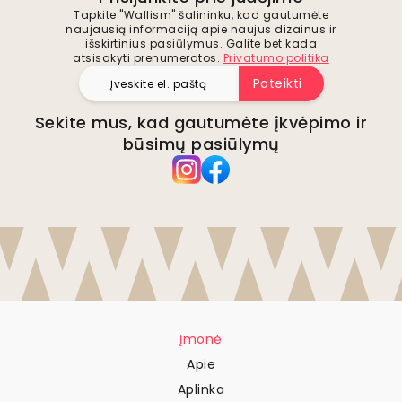
Tapkite "Wallism" šalininku, kad gautumėte
naujausią informaciją apie naujus dizainus ir
išskirtinius pasiūlymus. Galite bet kada
atsisakyti prenumeratos.
Privatumo politika
Pateikti
Sekite mus, kad gautumėte įkvėpimo ir
būsimų pasiūlymų
Įmonė
Apie
Aplinka