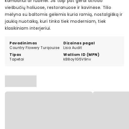
kambariui ar rūbinei. Jis taip pat gerai atrodo
viešbučių holiuose, restoranuose ir kavinėse. Tilio
mėlyna su baltomis gėlėmis kuria ramią, nostalgišką ir
jaukią nuotaiką, kuri tinka tiek moderniam, tiek
klasikiniam interjeriui.
Pavadinimas
Dizainas pagal
Country Flowery Turqouise
Lisa Audit
Tipas
Wallism ID (MPN)
Tapetai
kB8oy1G5V9nv