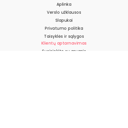
Aplinka
Verslo užklausos
Slapukai
Privatumo politika
Taisyklės ir sąlygos
Klientų aptarnavimas
Susisiekite su mumis
Grąžinimai ir kompensacijos
Pristatymas
Kaip išmatuoti sieną
Kaip pakabinti tapetus
Kaip įdiegti savaime
klijuojamus
DUK
Tapetų straipsniai