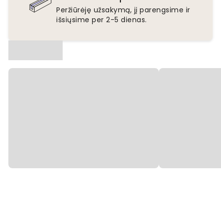
Peržiūrėję užsakymą, jį parengsime ir
išsiųsime per 2-5 dienas.