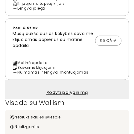
Klijuojama tapetų klijais
Lengva įdiegti
Peel & Stick
Mūsų aukščiausios kokybės savaime
klijuojamas popierius su matine
55 €/m²
apdaila
Matinė apdaila
Savaime klijuojami
Nuimamas ir lengvai montuojamas
Rodyti palyginimą
Visada su Wallism
Nebluks saulės šviesoje
Neblizgantis