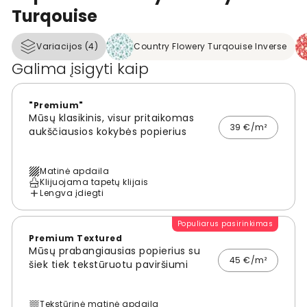
Turqouise
Variacijos (4)
Country Flowery Turqouise Inverse
Galima įsigyti kaip
"Premium"
Mūsų klasikinis, visur pritaikomas
39 €/m²
aukščiausios kokybės popierius
Matinė apdaila
Klijuojama tapetų klijais
Lengva įdiegti
Populiarus pasirinkimas
Premium Textured
Mūsų prabangiausias popierius su
45 €/m²
šiek tiek tekstūruotu paviršiumi
Tekstūrinė matinė apdaila