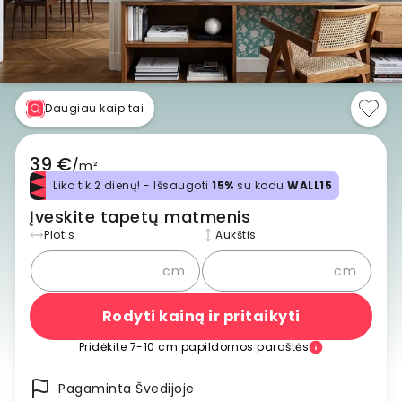
Daugiau kaip tai
39 €
/
m²
Liko tik 2 dienų! - Išsaugoti
15%
su kodu
WALL15
Įveskite tapetų matmenis
Plotis
Aukštis
cm
cm
Rodyti kainą ir pritaikyti
Pridėkite 7-10 cm papildomos paraštės
Pagaminta Švedijoje