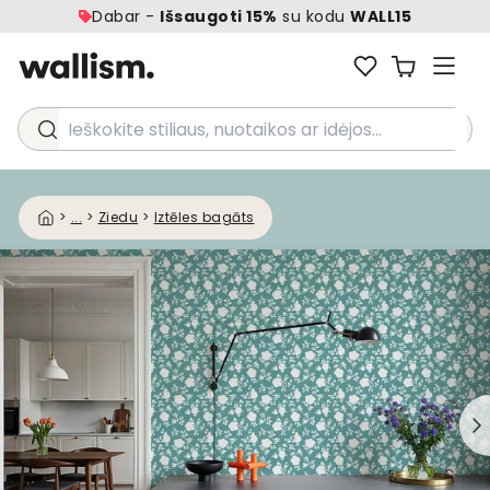
Dabar -
Išsaugoti 15%
su kodu
WALL15
Ieškokite stiliaus, nuotaikos ar idėjos...
>
...
>
Ziedu
>
Iztēles bagāts