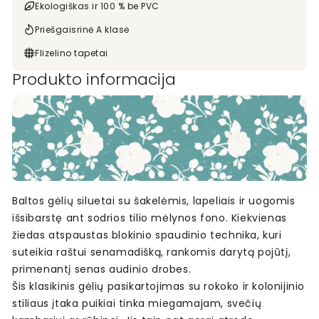
Ekologiškas ir 100 % be PVC
Priešgaisrinė A klasė
Flizelino tapetai
Produkto informacija
Baltos gėlių siluetai su šakelėmis, lapeliais ir uogomis
išsibarstę ant sodrios tilio mėlynos fono. Kiekvienas
žiedas atspaustas blokinio spaudinio technika, kuri
suteikia raštui senamadišką, rankomis darytą pojūtį,
primenantį senas audinio drobes.
Šis klasikinis gėlių pasikartojimas su rokoko ir kolonijinio
stiliaus įtaka puikiai tinka miegamajam, svečių