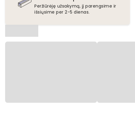
Peržiūrėję užsakymą, jį parengsime ir
išsiųsime per 2-5 dienas.