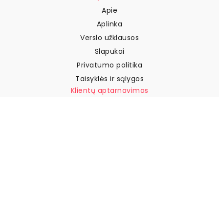
Apie
Aplinka
Verslo užklausos
Slapukai
Privatumo politika
Taisyklės ir sąlygos
Klientų aptarnavimas
Susisiekite su mumis
Grąžinimai ir kompensacijos
Pristatymas
Kaip išmatuoti sieną
Kaip pakabinti tapetus
Kaip įdiegti savaime
klijuojamus
DUK
Tapetų straipsniai