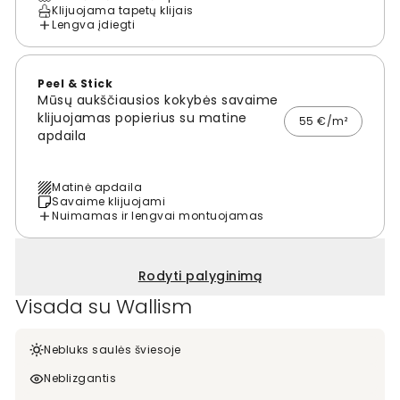
Klijuojama tapetų klijais
Lengva įdiegti
Peel & Stick
Mūsų aukščiausios kokybės savaime
klijuojamas popierius su matine
55 €/m²
apdaila
Matinė apdaila
Savaime klijuojami
Nuimamas ir lengvai montuojamas
Rodyti palyginimą
Visada su Wallism
Nebluks saulės šviesoje
Neblizgantis