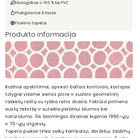
Ekologiškas ir 100 % be PVC
Priešgaisrinė A klasė
Flizelino tapetai
Produkto informacija
Rožiniai apskritimai, apvesti baltais kontūrais, kartojasi
tolygiai visame sienos plote ir sudaro geometrinį
taškelių raštą su ryškia retro dvasia. Faktūra primena
austą tekstilę ir suteikia piešiniui šilumos bei
natūralumo. Šis žaismingas dizainas kupinas 1960-ųjų
ir 70-ųjų atgarsių.
Tapeta puikiai tinka vaikų kambariui, darželiui, žaidimų