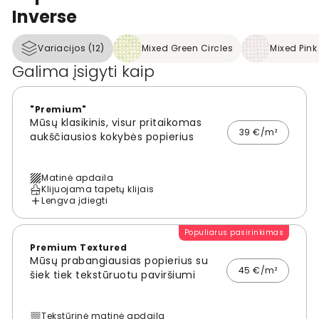
Inverse
Variacijos (12)
Mixed Green Circles
Mixed Pink
Galima įsigyti kaip
"Premium"
Mūsų klasikinis, visur pritaikomas
39 €/m²
aukščiausios kokybės popierius
Matinė apdaila
Klijuojama tapetų klijais
Lengva įdiegti
Populiarus pasirinkimas
Premium Textured
Mūsų prabangiausias popierius su
45 €/m²
šiek tiek tekstūruotu paviršiumi
Tekstūrinė matinė apdaila