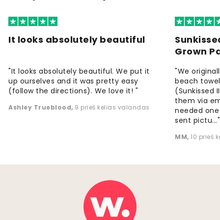
It looks absolutely beautiful
Sunkisse
Grown P
"It looks absolutely beautiful. We put it
"We origina
up ourselves and it was pretty easy
beach towels
(follow the directions). We love it! "
(Sunkissed 
them via em
Ashley Trueblood
,
9 prieš kelias valandas
needed one
sent pictu...
MM
,
10 prieš 