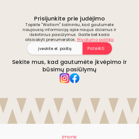
Prisijunkite prie judėjimo
Tapkite "Wallism" šalininku, kad gautumėte
naujausią informaciją apie naujus dizainus ir
išskirtinius pasiūlymus. Galite bet kada
atsisakyti prenumeratos.
Privatumo politika
Pateikti
Sekite mus, kad gautumėte įkvėpimo ir
būsimų pasiūlymų
Įmonė