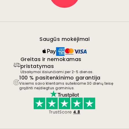
Saugūs mokėjimai
Greitas ir nemokamas
pristatymas
Užsakymai išsiunčiami per 2-5 dienas.
100 % pasitenkinimo garantija
Visiems savo klientams suteikiame 30 dienų teisę
grąžinti neįdiegtus gaminius.
TrustScore
4.8