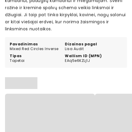
kambariui, paauglių kambariui ir miegamajam. Švelni
rožinė ir kreminė spalvų schema veikia linksmai ir
džiugiai. Ji taip pat tinka kirpyklai, kavinei, nagų salonui
ar kitai viešajai erdvei, kur norima žaismingos ir
linksminos nuotaikos.
Pavadinimas
Dizainas pagal
Mixed Red Circles Inverse
Lisa Audit
Tipas
Wallism ID (MPN)
Tapetai
EAq5e6KZLj1J