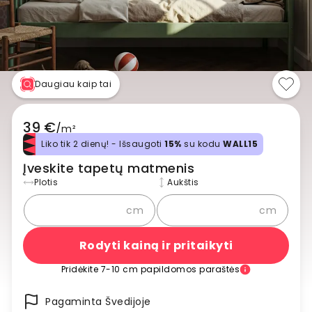
Daugiau kaip tai
39 €
/
m²
Liko tik 2 dienų! - Išsaugoti
15%
su kodu
WALL15
Įveskite tapetų matmenis
Plotis
Aukštis
cm
cm
Rodyti kainą ir pritaikyti
Pridėkite 7-10 cm papildomos paraštės
Pagaminta Švedijoje