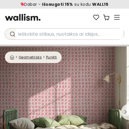
Dabar -
Išsaugoti 15%
su kodu
WALL15
Ieškokite stiliaus, nuotaikos ar idėjos...
>
Ģeometrisks
>
Punkti