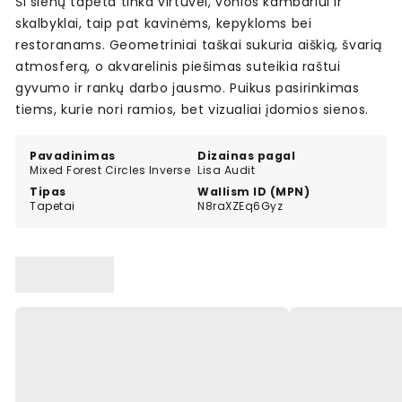
Ši sienų tapeta tinka virtuvei, vonios kambariui ir
skalbyklai, taip pat kavinėms, kepykloms bei
restoranams. Geometriniai taškai sukuria aiškią, švarią
atmosferą, o akvarelinis piešimas suteikia raštui
gyvumo ir rankų darbo jausmo. Puikus pasirinkimas
tiems, kurie nori ramios, bet vizualiai įdomios sienos.
Pavadinimas
Dizainas pagal
Mixed Forest Circles Inverse
Lisa Audit
Tipas
Wallism ID (MPN)
Tapetai
N8raXZEq6Gyz