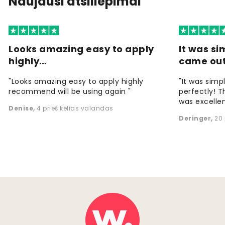
Naujausi atsiliepimai
Looks amazing easy to apply
It was si
highly…
came ou
"Looks amazing easy to apply highly
"It was simp
recommend will be using again "
perfectly! T
was excellen
Denise
,
4 prieš kelias valandas
Deringer
,
20 