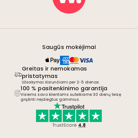
Saugūs mokėjimai
Greitas ir nemokamas
pristatymas
Užsakymai išsiunčiami per 2-5 dienas.
100 % pasitenkinimo garantija
Visiems savo klientams suteikiame 30 dienų teisę
grąžinti neįdiegtus gaminius.
TrustScore
4.8