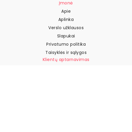
Įmonė
Apie
Aplinka
Verslo užklausos
Slapukai
Privatumo politika
Taisyklės ir sąlygos
Klientų aptarnavimas
Susisiekite su mumis
Grąžinimai ir kompensacijos
Pristatymas
Kaip išmatuoti sieną
Kaip pakabinti tapetus
Kaip įdiegti savaime
klijuojamus
DUK
Tapetų straipsniai