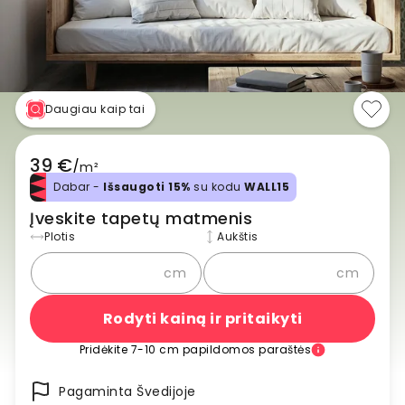
Daugiau kaip tai
39 €
/
m²
Dabar -
Išsaugoti 15%
su kodu
WALL15
Įveskite tapetų matmenis
Plotis
Aukštis
cm
cm
Rodyti kainą ir pritaikyti
Pridėkite 7-10 cm papildomos paraštės
Pagaminta Švedijoje