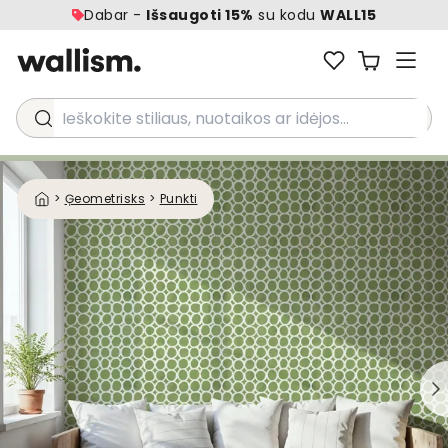
Dabar -
Išsaugoti 15%
su kodu
WALL15
Ieškokite stiliaus, nuotaikos ar idėjos...
>
Ģeometrisks
>
Punkti