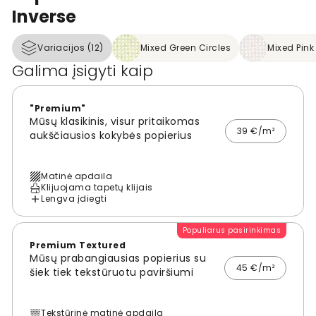
Inverse
Variacijos (12)
Mixed Green Circles
Mixed Pink
Galima įsigyti kaip
"Premium"
Mūsų klasikinis, visur pritaikomas
39 €/m²
aukščiausios kokybės popierius
Matinė apdaila
Klijuojama tapetų klijais
Lengva įdiegti
Populiarus pasirinkimas
Premium Textured
Mūsų prabangiausias popierius su
45 €/m²
šiek tiek tekstūruotu paviršiumi
Tekstūrinė matinė apdaila