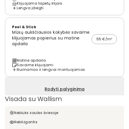
Klijuojama tapetų klijais
Lengva įdiegti
Peel & Stick
Mūsų aukščiausios kokybės savaime
klijuojamas popierius su matine
55 €/m²
apdaila
Matinė apdaila
Savaime klijuojami
Nuimamas ir lengvai montuojamas
Rodyti palyginimą
Visada su Wallism
Nebluks saulės šviesoje
Neblizgantis