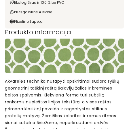
Ekologiškas ir 100 % be PVC
Priešgaisrinė A klasė
Flizelino tapetai
Produkto informacija
Akvarelės technika nutapyti apskritimai sudaro ryškų
geometrinį taškinį raštą šalavijų žalios ir kreminės
baltos spalvomis. Kiekviena forma turi subtilią
rankomis nupieštos linijos tekstūrą, o visas raštas
primena klasikinį paveldo ir regentystės stiliaus
grotelių motyvą. Žemiškas koloritas ir ramus ritmas
sienai suteikia šviežumo, neperkraudami erdvės.