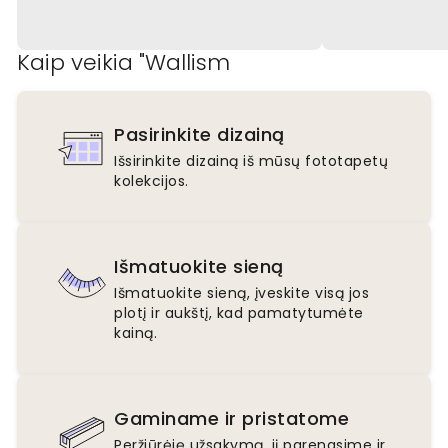
Kaip veikia "Wallism
Pasirinkite dizainą
Išsirinkite dizainą iš mūsų fototapetų
kolekcijos.
Išmatuokite sieną
Išmatuokite sieną, įveskite visą jos
plotį ir aukštį, kad pamatytumėte
kainą.
Gaminame ir pristatome
Peržiūrėję užsakymą, jį parengsime ir