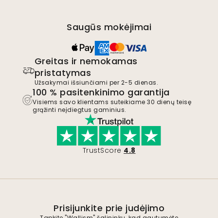
Saugūs mokėjimai
Greitas ir nemokamas
pristatymas
Užsakymai išsiunčiami per 2-5 dienas.
100 % pasitenkinimo garantija
Visiems savo klientams suteikiame 30 dienų teisę
grąžinti neįdiegtus gaminius.
TrustScore
4.8
Prisijunkite prie judėjimo
Tapkite "Wallism" šalininku, kad gautumėte