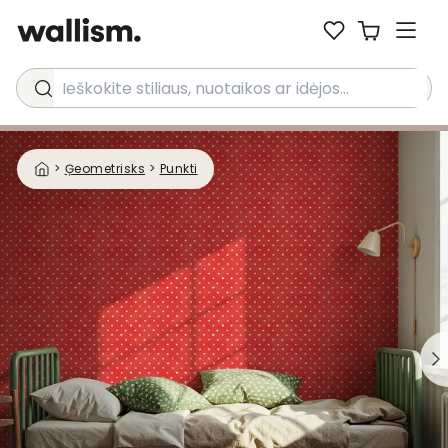
Ieškokite stiliaus, nuotaikos ar idėjos...
>
Ģeometrisks
>
Punkti