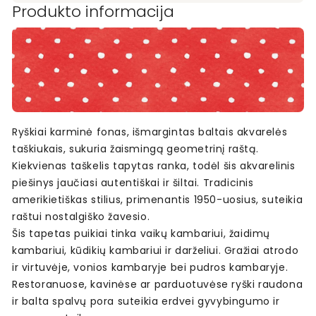
Produkto informacija
Ryškiai karminė fonas, išmargintas baltais akvarelės
taškiukais, sukuria žaismingą geometrinį raštą.
Kiekvienas taškelis tapytas ranka, todėl šis akvarelinis
piešinys jaučiasi autentiškai ir šiltai. Tradicinis
amerikietiškas stilius, primenantis 1950-uosius, suteikia
raštui nostalgiško žavesio.
Šis tapetas puikiai tinka vaikų kambariui, žaidimų
kambariui, kūdikių kambariui ir darželiui. Gražiai atrodo
ir virtuvėje, vonios kambaryje bei pudros kambaryje.
Restoranuose, kavinėse ar parduotuvėse ryški raudona
ir balta spalvų pora suteikia erdvei gyvybingumo ir