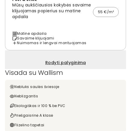
Mūsų aukščiausios kokybės savaime
klijuojamas popierius su matine
55 €/m²
apdaila
Matinė apdaila
Savaime klijuojami
Nuimamas ir lengvai montuojamas
Rodyti palyginimą
Visada su Wallism
Nebluks saulės šviesoje
Neblizgantis
Ekologiškas ir 100 % be PVC
Priešgaisrinė A klasė
Flizelino tapetai