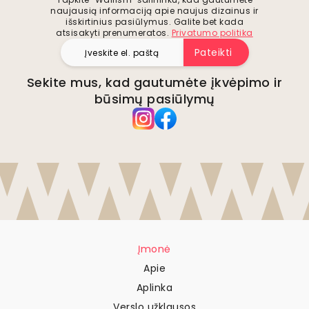
naujausią informaciją apie naujus dizainus ir
išskirtinius pasiūlymus. Galite bet kada
atsisakyti prenumeratos.
Privatumo politika
Pateikti
Sekite mus, kad gautumėte įkvėpimo ir
būsimų pasiūlymų
Įmonė
Apie
Aplinka
Verslo užklausos