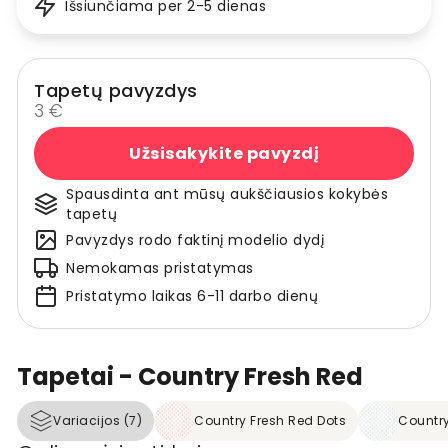
Išsiunčiama per 2-5 dienas
Tapetų pavyzdys
3 €
Užsisakykite pavyzdį
Spausdinta ant mūsų aukščiausios kokybės
tapetų
Pavyzdys rodo faktinį modelio dydį
Nemokamas pristatymas
Pristatymo laikas 6-11 darbo dienų
Tapetai - Country Fresh Red
Variacijos (7)
Country Fresh Red Dots
Country