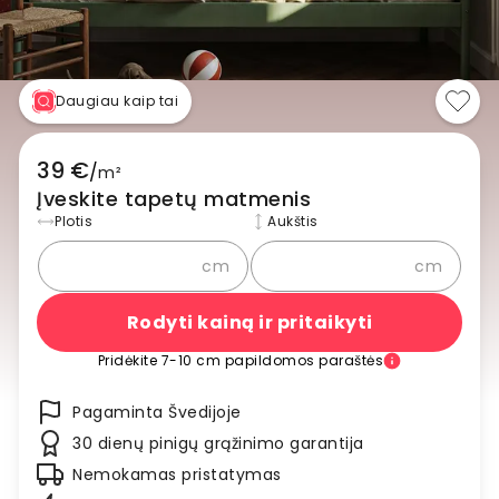
Daugiau kaip tai
39 €
/
m²
Įveskite tapetų matmenis
Plotis
Aukštis
cm
cm
Rodyti kainą ir pritaikyti
Pridėkite 7-10 cm papildomos paraštės
Pagaminta Švedijoje
30 dienų pinigų grąžinimo garantija
Nemokamas pristatymas