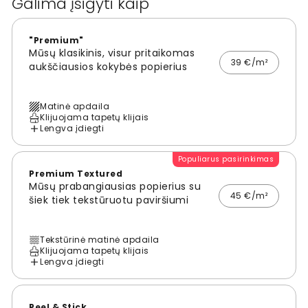
Galima įsigyti kaip
"Premium"
Mūsų klasikinis, visur pritaikomas
39 €/m²
aukščiausios kokybės popierius
Matinė apdaila
Klijuojama tapetų klijais
Lengva įdiegti
Populiarus pasirinkimas
Premium Textured
Mūsų prabangiausias popierius su
45 €/m²
šiek tiek tekstūruotu paviršiumi
Tekstūrinė matinė apdaila
Klijuojama tapetų klijais
Lengva įdiegti
Peel & Stick