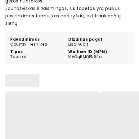
geros nuotaikos.
Jaunatviškas ir žaismingas, šis tapetas yra puikus
pasirinkimas tiems, kas nori ryškių, akį traukiančių
sienų.
Pavadinimas
Dizainas pagal
Country Fresh Red
Lisa Audit
Tipas
Wallism ID (MPN)
Tapetai
MAOqRMQPN54a