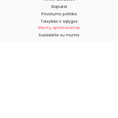
Slapukai
Privatumo politika
Taisyklės ir sąlygos
Klientų aptarnavimas
Susisiekite su mumis
Grąžinimai ir kompensacijos
Pristatymas
Kaip išmatuoti sieną
Kaip pakabinti tapetus
Kaip įdiegti savaime
klijuojamus
DUK
Tapetų straipsniai
Pasirinkite savo vietą