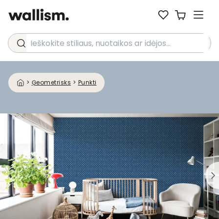
Ieškokite stiliaus, nuotaikos ar idėjos...
>
Ģeometrisks
>
Punkti