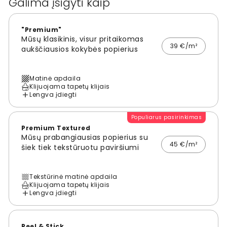
Galima įsigyti kaip
"Premium"
Mūsų klasikinis, visur pritaikomas
39 €/m²
aukščiausios kokybės popierius
Matinė apdaila
Klijuojama tapetų klijais
Lengva įdiegti
Populiarus pasirinkimas
Premium Textured
Mūsų prabangiausias popierius su
45 €/m²
šiek tiek tekstūruotu paviršiumi
Tekstūrinė matinė apdaila
Klijuojama tapetų klijais
Lengva įdiegti
Peel & Stick