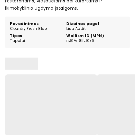
restoranams, viešbučiams bei kurortams ir
ikimokyklinio ugdymo įstaigoms.
Pavadinimas
Dizainas pagal
Country Fresh Blue
Lisa Audit
Tipas
Wallism ID (MPN)
Tapetai
nJ9Vn8Kz10k6