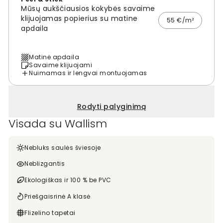
Mūsų aukščiausios kokybės savaime
klijuojamas popierius su matine
55 €/m²
apdaila
Matinė apdaila
Savaime klijuojami
Nuimamas ir lengvai montuojamas
Rodyti palyginimą
Visada su Wallism
Nebluks saulės šviesoje
Neblizgantis
Ekologiškas ir 100 % be PVC
Priešgaisrinė A klasė
Flizelino tapetai