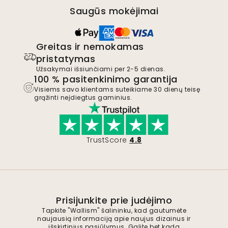
Saugūs mokėjimai
Greitas ir nemokamas
pristatymas
Užsakymai išsiunčiami per 2-5 dienas.
100 % pasitenkinimo garantija
Visiems savo klientams suteikiame 30 dienų teisę
grąžinti neįdiegtus gaminius.
TrustScore
4.8
Prisijunkite prie judėjimo
Tapkite "Wallism" šalininku, kad gautumėte
naujausią informaciją apie naujus dizainus ir
išskirtinius pasiūlymus. Galite bet kada