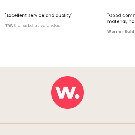
"Excellent service and quality"
"Good commu
material, no 
TW
,
5 prieš kelias valandas
Werner Bahl