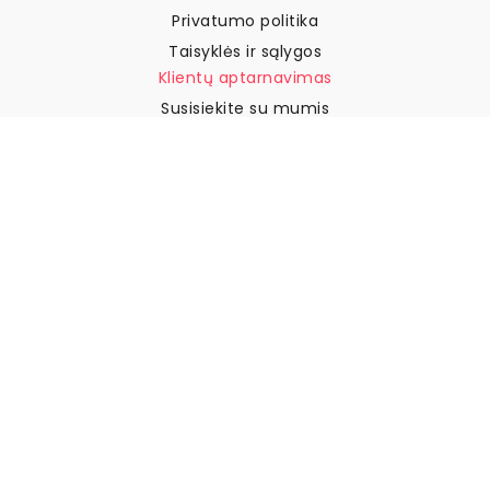
Privatumo politika
Taisyklės ir sąlygos
Klientų aptarnavimas
Susisiekite su mumis
Grąžinimai ir kompensacijos
Pristatymas
Kaip išmatuoti sieną
Kaip pakabinti tapetus
Kaip įdiegti savaime
klijuojamus
DUK
Tapetų straipsniai
Pasirinkite savo vietą
Slapukų nustatymų tvarkymas