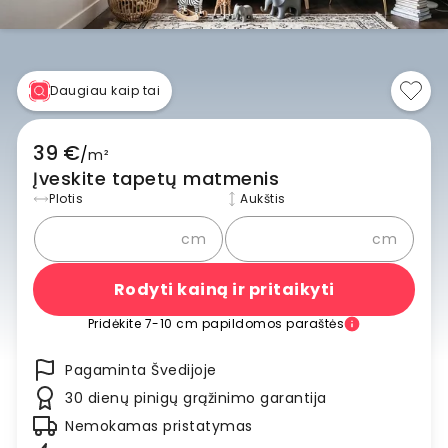
Daugiau kaip tai
39 €
/
m²
Įveskite tapetų matmenis
Plotis
Aukštis
cm
cm
Rodyti kainą ir pritaikyti
Pridėkite 7-10 cm papildomos paraštės
Pagaminta Švedijoje
30 dienų pinigų grąžinimo garantija
Nemokamas pristatymas