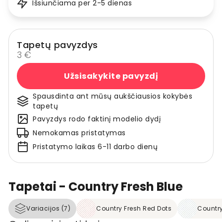
Išsiunčiama per 2-5 dienas
Tapetų pavyzdys
3 €
Užsisakykite pavyzdį
Spausdinta ant mūsų aukščiausios kokybės
tapetų
Pavyzdys rodo faktinį modelio dydį
Nemokamas pristatymas
Pristatymo laikas 6-11 darbo dienų
Tapetai - Country Fresh Blue
Variacijos (7)
Country Fresh Red Dots
Country