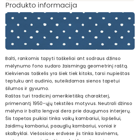
Produkto informacija
Balti, rankomis tapyti taškeliai ant sodraus džinso
mėlynumo fono sudaro žaismingą geometrinį raštą.
Kiekvienas taškelis yra šiek tiek kitoks, tarsi nupieštas
teptuku ant audinio, suteikdamas sienos tapetui
šilumos ir gyvumo.
Raštas turi tradicinį amerikietišką charakterį,
primenantį 1950-ųjų tekstilės motyvus. Neutrali džinso
mėlyna ir balta lengvai dera prie daugumos interjerų.
Šis tapetas puikiai tinka vaikų kambariui, lopšeliui,
žaidimų kambariui, paauglių kambariui, voniai ir
skalbyklai. Viešosiose erdvėse jis tinka kavinėms,