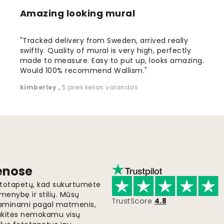
Amazing looking mural
"Tracked delivery from Sweden, arrived really
swiftly. Quality of mural is very high, perfectly
made to measure. Easy to put up, looks amazing.
Would 100% recommend Wallism."
kimberley
,
5 prieš kelias valandas
ienose
fototapetų, kad sukurtumėte
menybę ir stilių. Mūsų
TrustScore
4.8
i gaminami pagal matmenis,
gaukitės nemokamu visų