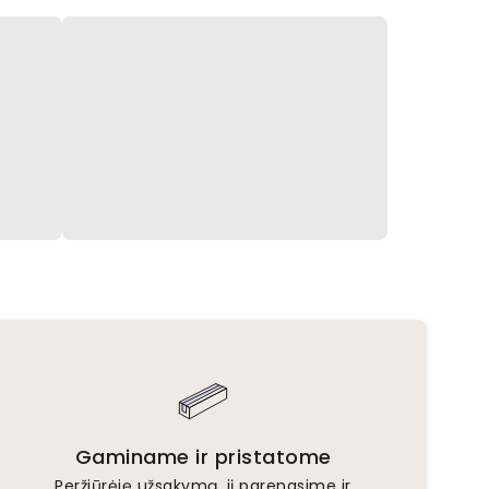
Gaminame ir pristatome
Peržiūrėję užsakymą, jį parengsime ir