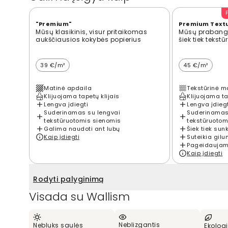
"Premium"
Premium Text
Mūsų klasikinis, visur pritaikomas
Mūsų prabangi
aukščiausios kokybės popierius
šiek tiek tekst
39 €/m²
45 €/m²
Matinė apdaila
Tekstūrinė m
Klijuojama tapetų klijais
Klijuojama ta
Lengva įdiegti
Lengva įdieg
Suderinamas su lengvai
Suderinamas
tekstūruotomis sienomis
tekstūruotom
Galima naudoti ant lubų
Šiek tiek sun
Kaip įdiegti
Suteikia gilu
Pageidaujama
Kaip įdiegti
Rodyti palyginimą
Visada su Wallism
Neblizgantis
Nebluks saulės
Ekologi