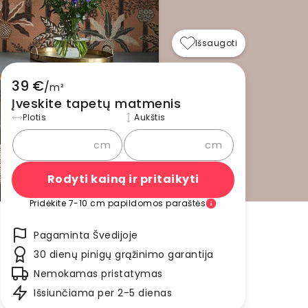
Išsaugoti
39 €
/
m²
Įveskite tapetų matmenis
Plotis
Aukštis
cm
cm
Rodyti kainą ir pritaikyti
Pridėkite 7-10 cm papildomos paraštės
Pagaminta Švedijoje
30 dienų pinigų grąžinimo garantija
Nemokamas pristatymas
Išsiunčiama per 2-5 dienas