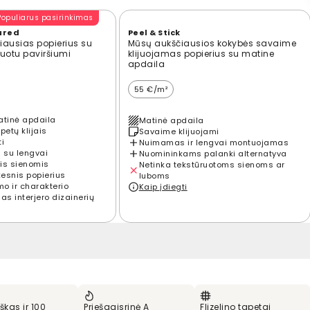
Populiarus pasirinkimas
ured
Peel & Stick
ausias popierius su
Mūsų aukščiausios kokybės savaime
ūruotu paviršiumi
klijuojamas popierius su matine
apdaila
55 €/m²
atinė apdaila
Matinė apdaila
petų klijais
Savaime klijuojami
ti
Nuimamas ir lengvai montuojamas
 su lengvai
Nuomininkams palanki alternatyva
is sienomis
Netinka tekstūruotoms sienoms ar
kesnis popierius
luboms
mo ir charakterio
Kaip įdiegti
s interjero dizainerių
škas ir 100
Priešgaisrinė A
Flizelino tapetai