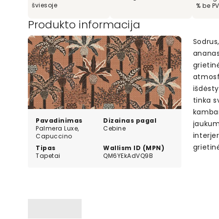
šviesoje
% be P
Produkto informacija
Sodrus,
ananasu
grietin
atmosf
išdėsty
tinka 
kambar
Pavadinimas
Dizainas pagal
jaukumo
Palmera Luxe,
Cebine
interje
Capuccino
grietin
Tipas
Wallism ID (MPN)
Tapetai
QM6YEkAdVQ9B