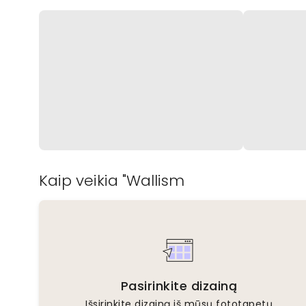
Kaip veikia "Wallism
Pasirinkite dizainą
Išsirinkite dizainą iš mūsų fototapetų