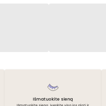
Išmatuokite sieną
Išmatuokite sieną, įveskite visą jos plotį ir