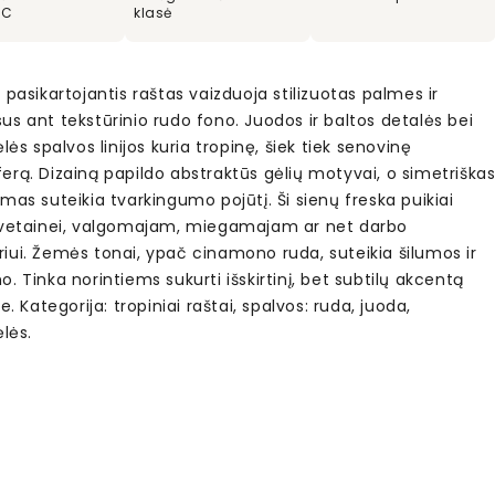
VC
klasė
 pasikartojantis raštas vaizduoja stilizuotas palmes ir
s ant tekstūrinio rudo fono. Juodos ir baltos detalės bei
ėlės spalvos linijos kuria tropinę, šiek tiek senovinę
erą. Dizainą papildo abstraktūs gėlių motyvai, o simetriška
mas suteikia tvarkingumo pojūtį. Ši sienų freska puikiai
svetainei, valgomajam, miegamajam ar net darbo
iui. Žemės tonai, ypač cinamono ruda, suteikia šilumos ir
. Tinka norintiems sukurti išskirtinį, bet subtilų akcentą
re. Kategorija: tropiniai raštai, spalvos: ruda, juoda,
ėlės.