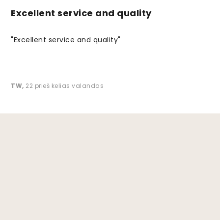
Excellent service and quality
"Excellent service and quality"
TW
,
22 prieš kelias valandas