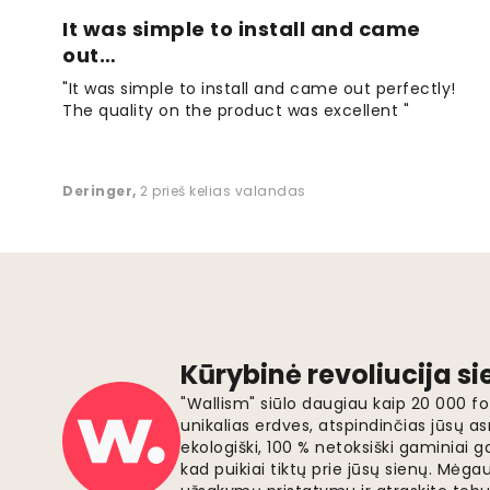
It was simple to install and came
out…
"It was simple to install and came out perfectly!
The quality on the product was excellent "
Deringer
,
2 prieš kelias valandas
Kūrybinė revoliucija s
"Wallism" siūlo daugiau kaip 20 000 
unikalias erdves, atspindinčias jūsų as
ekologiški, 100 % netoksiški gaminia
kad puikiai tiktų prie jūsų sienų. Mė