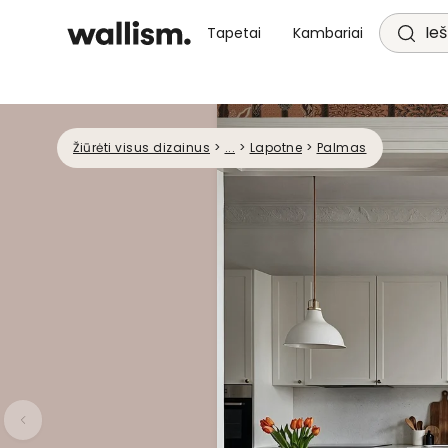
Ieš
Tapetai
Kambariai
Žiūrėti visus dizainus
>
...
>
Lapotne
>
Palmas