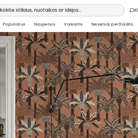
kokite stiliaus, nuotaikos ar idėjos...
K
Populiarus
Naujienos
Vaikams
Neseniai peržiūrėta